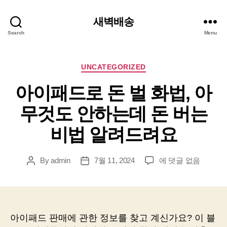
새벽배송
Search
Menu
Categories
UNCATEGORIZED
아이패드로 돈 벌 화법, 아
무것도 안하는데 돈 버는
비법 알려드려요
아
By
admin
7월 11, 2024
에 댓글 없음
Post
Post
이
author
date
패
드
로
돈
아이패드 판매에 관한 정보를 찾고 계신가요? 이 블
벌