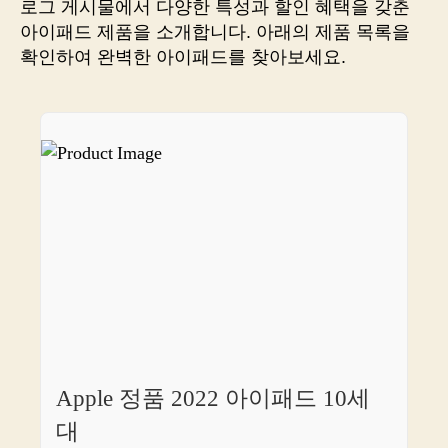
로그 게시물에서 다양한 특성과 할인 혜택을 갖춘
화
아이패드 제품을 소개합니다. 아래의 제품 목록을
법,
확인하여 완벽한 아이패드를 찾아보세요.
아
무
것
도
안
하
는
데
돈
버
는
비
법
알
려
Apple 정품 2022 아이패드 10세
드
려
대
요