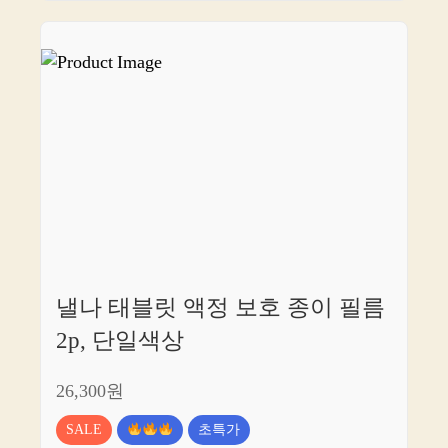
낼나 태블릿 액정 보호 종이 필름
2p, 단일색상
26,300원
SALE
초특가