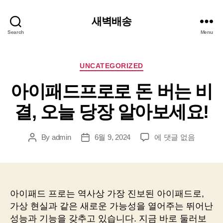
새벽배송
Search
Menu
Categories
UNCATEGORIZED
아이패드프로로 돈 버는 비
결, 오늘 당장 알아보세요!
아
By
admin
6월 9, 2024
에 댓글 없음
Post
Post
이
author
date
패
드
프
로
아이패드 프로는 역사상 가장 진보된 아이패드로,
로
가상 현실과 같은 새로운 가능성을 열어주는 뛰어난
돈
성능과 기능을 갖추고 있습니다. 지금 바로 둘러보