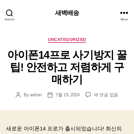
새벽배송
Search
Menu
Categories
UNCATEGORIZED
아이폰14프로 사기방지 꿀
팁! 안전하고 저렴하게 구
매하기
아
By
admin
7월 19, 2024
에 댓글 없음
Post
Post
이
author
date
폰
14
프
로
새로운 아이폰14 프로가 출시되었습니다! 최신의
사