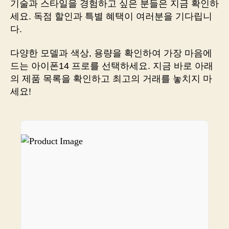
기술과 스타일을 경험하고 싶은 분들은 지금 확인하
기
세요. 독점 할인과 특별 혜택이 여러분을 기다립니
방
다.
지
꿀
다양한 모델과 색상, 용량을 확인하여 가장 마음에
팁!
드는 아이폰14 프로를 선택하세요. 지금 바로 아래
안
의 제품 목록을 확인하고 최고의 거래를 놓치지 마
전
하
세요!
고
저
렴
하
게
구
매
하
기