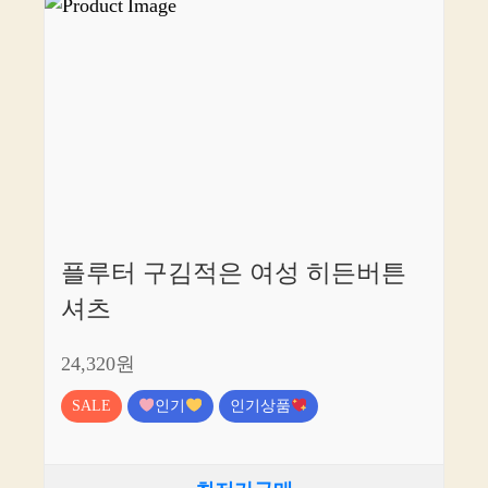
플루터 구김적은 여성 히든버튼
셔츠
24,320원
SALE
인기
인기상품