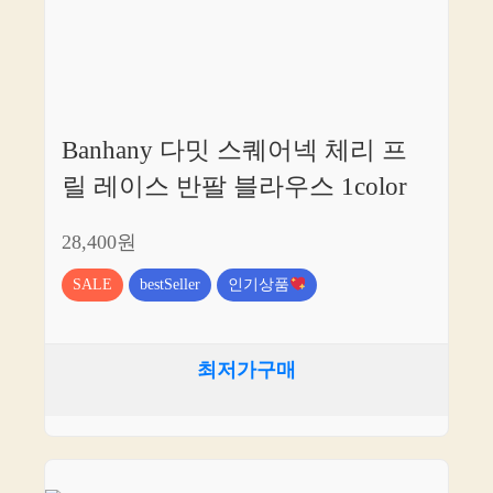
개
해
드
리
겠
습
Banhany 다밋 스퀘어넥 체리 프
니
다.
릴 레이스 반팔 블라우스 1color
28,400원
SALE
bestSeller
인기상품
최저가구매