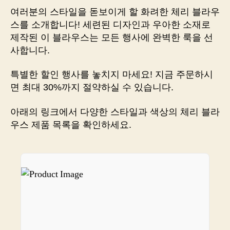
오
여러분의 스타일을 돋보이게 할 화려한 체리 블라우
늘
스를 소개합니다! 세련된 디자인과 우아한 소재로
은
제작된 이 블라우스는 모든 행사에 완벽한 룩을 선
제
사합니다.
가
애
특별한 할인 행사를 놓치지 마세요! 지금 주문하시
정
면 최대 30%까지 절약하실 수 있습니다.
을
쏟
아래의 링크에서 다양한 스타일과 색상의 체리 블라
아
만
우스 제품 목록을 확인하세요.
든
체
리
블
라
우
스
를
소