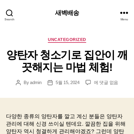
새벽배송
Search
Menu
Categories
UNCATEGORIZED
양탄자 청소기로 집안이 깨
끗해지는 마법 체험!
양
By
admin
5월 15, 2024
에 댓글 없음
Post
Post
탄
author
date
자
청
소
기
다양한 종류의 양탄자를 깔고 계신 분들은 양탄자
로
관리에 대해 신경 쓰이실 텐데요. 깔끔한 집을 위해
집
양탄자 역시 청결하게 관리해야겠죠? 그런데 양탄