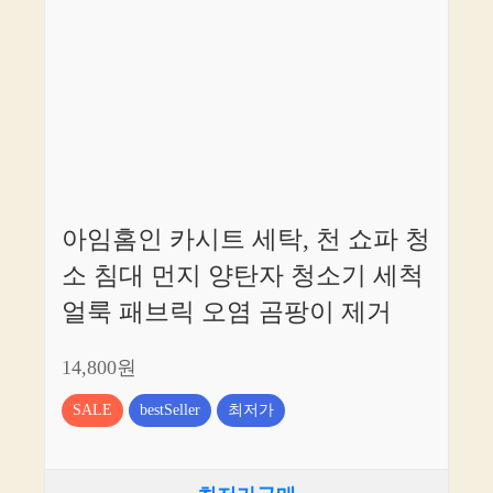
아임홈인 카시트 세탁, 천 쇼파 청
소 침대 먼지 양탄자 청소기 세척
얼룩 패브릭 오염 곰팡이 제거
14,800원
SALE
bestSeller
최저가