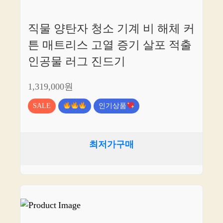
직물 양탄자 청소 기계 비 해체 커
튼 매트리스 고열 증기 살포 적출
인공물 러그 진드기
1,319,000원
SALE
인기상품
최저가구매