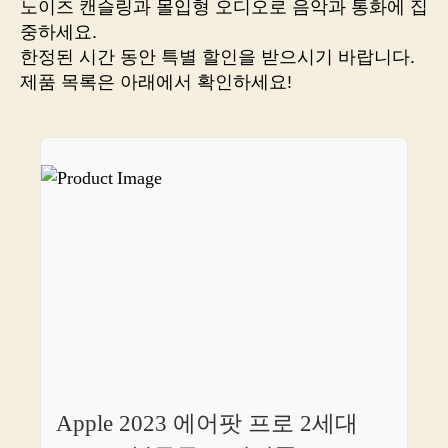
노이즈 캔슬링과 몰입형 오디오로 음악과 통화에 집
최
중하세요.
저
한정된 시간 동안 특별 할인을 받으시기 바랍니다.
가
제품 목록은 아래에서 확인하세요!
구
매
방
법?
이
링
크
확
인
하
세
요!
Apple 2023 에어팟 프로 2세대