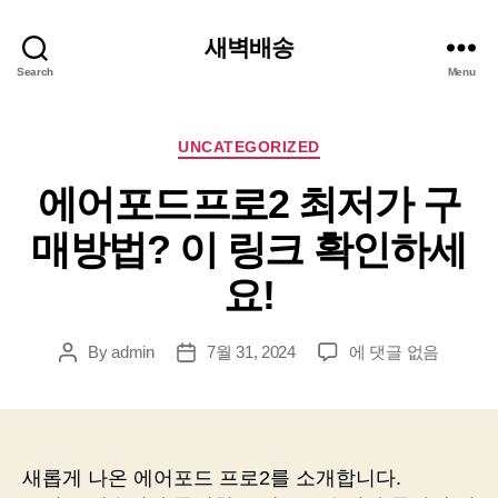
새벽배송
Search
Menu
Categories
UNCATEGORIZED
에어포드프로2 최저가 구
매방법? 이 링크 확인하세
요!
에
By
admin
7월 31, 2024
에 댓글 없음
Post
Post
어
author
date
포
드
프
로
새롭게 나온 에어포드 프로2를 소개합니다.
2