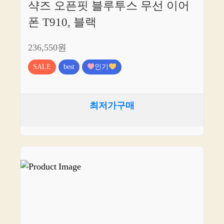
샥즈 오픈핏 블루투스 무선 이어
폰 T910, 블랙
236,550원
SALE
best
인기
최저가구매