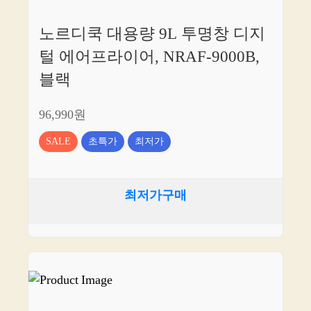
드
려
노르디쿡 대용량 9L 투명창 디지
요!
털 에어프라이어, NRAF-9000B,
블랙
96,990원
SALE
초특가
최저가
최저가구매