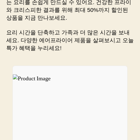
는 요리를 손쉽게 만드실 수 있어요. 건강한 프라이
집
와 크리스피한 결과를 위해 최대 50%까지 할인된
밥
상품을 지금 만나보세요.
왕?
놀
요리 시간을 단축하고 가족과 더 많은 시간을 보내
라
세요. 다양한 에어프라이어 제품을 살펴보시고 오늘
운
특가 혜택을 누리세요!
레
시
피
부
터
판
매
링
크
까
지
소
개
해