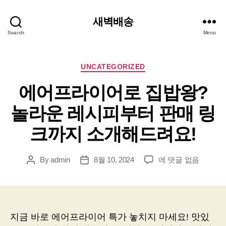
새벽배송
Search
Menu
Categories
UNCATEGORIZED
에어프라이어로 집밥왕?
놀라운 레시피부터 판매 링
크까지 소개해드려요!
에
By
admin
8월 10, 2024
에 댓글 없음
Post
Post
어
author
date
프
라
이
어
지금 바로 에어프라이어 특가 놓치지 마세요! 맛있
로