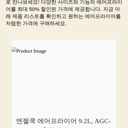
로 만나보세요! 다양한 사이즈와 기능의 에어프라이
최
어를 최대 50% 할인된 가격에 제공합니다. 지금 아
저
래 제품 리스트를 확인하고 원하는 에어프라이어를
가
저렴한 가격에 구매하세요.
로
구
매
할
수
있
는
비
결
을
공
개
합
니
다!
엔젤쿡 에어프라이어 9.2L, AGC-