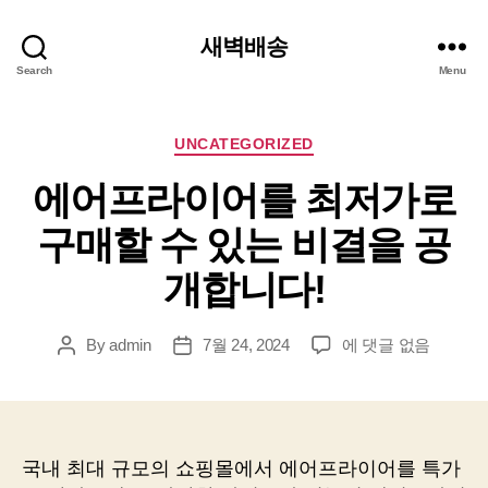
새벽배송
Search
Menu
Categories
UNCATEGORIZED
에어프라이어를 최저가로
구매할 수 있는 비결을 공
개합니다!
에
By
admin
7월 24, 2024
에 댓글 없음
Post
Post
어
author
date
프
라
이
어
국내 최대 규모의 쇼핑몰에서 에어프라이어를 특가
를