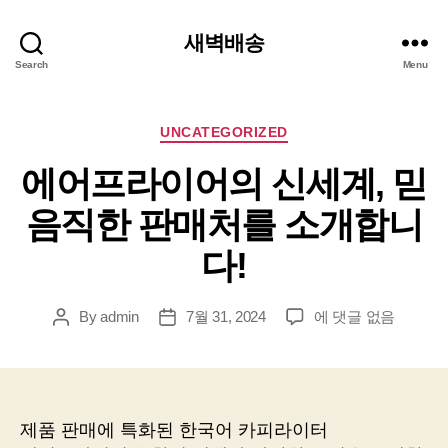
새벽배송
Search
Menu
Categories
UNCATEGORIZED
에어프라이어의 신세계, 믿
음직한 판매처를 소개합니
다!
에
By
admin
7월 31, 2024
에 댓글 없음
Post
Post
어
author
date
프
라
이
어
제품 판매에 특화된 한국어 카피라이터
의