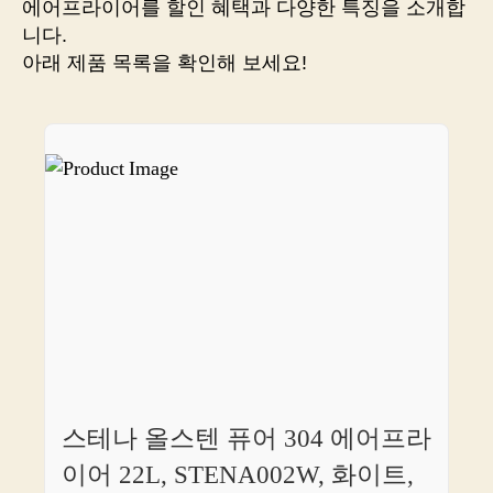
에어프라이어를 할인 혜택과 다양한 특징을 소개합
신
니다.
세
아래 제품 목록을 확인해 보세요!
계,
믿
음
직
한
판
매
처
를
소
개
합
니
다!
스테나 올스텐 퓨어 304 에어프라
이어 22L, STENA002W, 화이트,