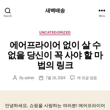
새벽배송
Search
Menu
Categories
UNCATEGORIZED
에어프라이어 없이 살 수
없을 당신이 꼭 사야 할 마
법의 링크
에
By
admin
7월 16, 2024
에 댓글 없음
Post
Post
어
author
date
프
라
이
어
안녕하세요, 쇼핑을 사랑하는 여러분! 에어프라이어
없