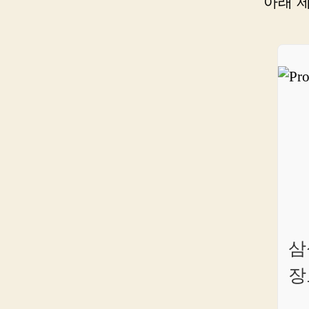
아래 
삼
장