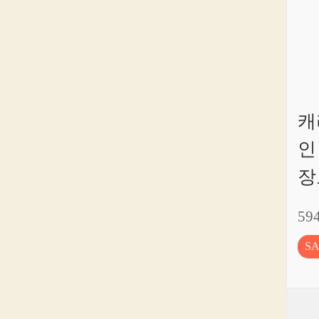
캐
인
장
59
S