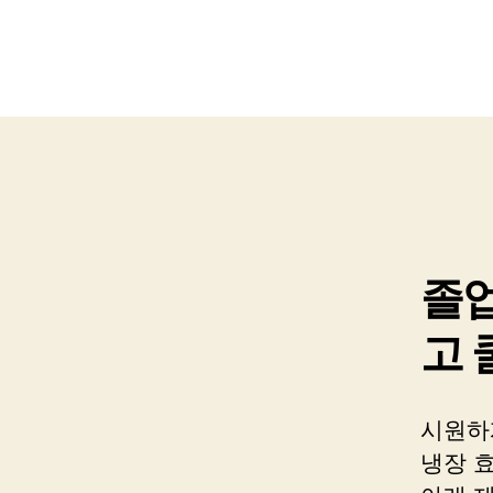
졸업
고 
시원하
냉장 