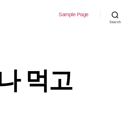
Sample Page
Search
나 먹고