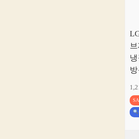
L
브
냉
방
1,
S