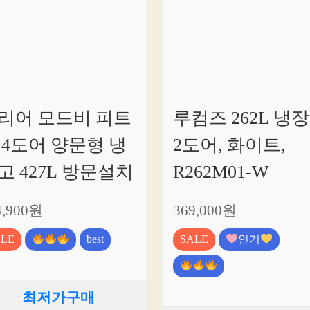
리어 모드비 피트
루컴즈 262L 냉
 4도어 양문형 냉
2도어, 화이트,
고 427L 방문설치
R262M01-W
4,900원
369,000원
ALE
best
SALE
인기
최저가구매