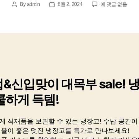
오
By
admin
8월 2, 2024
에 댓글 없음
Post
Post
늘
author
date
부
터
냉
장
고
하
나
먹
고
&신입맞이 대목부 sale! 
사
세
쿨하게 득템!
요!
게 식재품을 보관할 수 있는 냉장고! 수납 공간이
효율이 좋은 멋진 냉장고를 특가로 만나보세요!