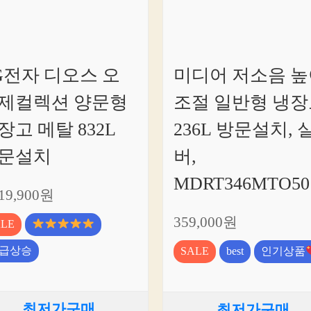
G전자 디오스 오
미디어 저소음 높
제컬렉션 양문형
조절 일반형 냉장
장고 메탈 832L
236L 방문설치, 
문설치
버,
MDRT346MTO50
219,900원
359,000원
ALE
급상승
SALE
best
인기상품
최저가구매
최저가구매