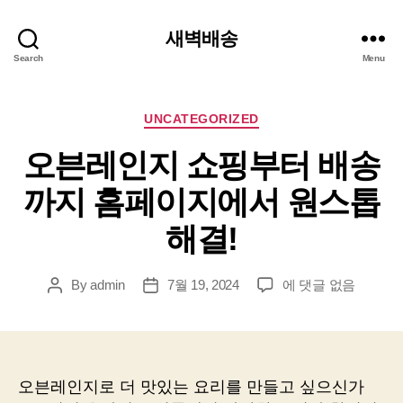
새벽배송
Search
Menu
Categories
UNCATEGORIZED
오븐레인지 쇼핑부터 배송
까지 홈페이지에서 원스톱
해결!
오
By
admin
7월 19, 2024
에 댓글 없음
Post
Post
븐
author
date
레
인
지
쇼
오븐레인지로 더 맛있는 요리를 만들고 싶으신가
핑