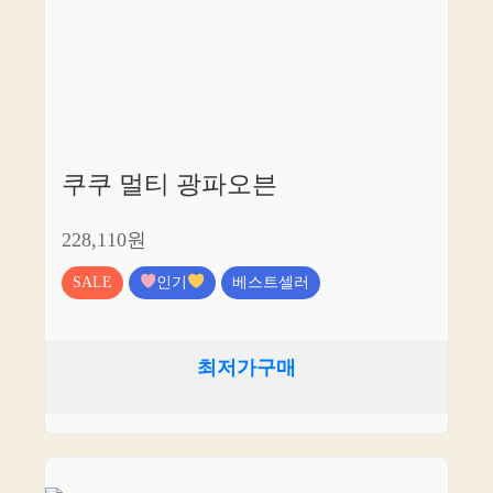
쿠쿠 멀티 광파오븐
228,110원
SALE
인기
베스트셀러
최저가구매