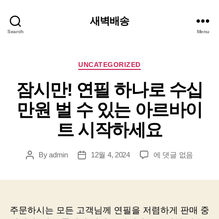
새벽배송
Search
Menu
Categories
UNCATEGORIZED
잠시만! 연필 하나로 수십
만원 벌 수 있는 아르바이
트 시작하세요
잠
By
admin
12월 4, 2024
에 댓글 없음
Post
Post
시
author
date
만!
연
필
하
주문하시는 모든 고객님께 연필을 저렴하게 판매 중
나