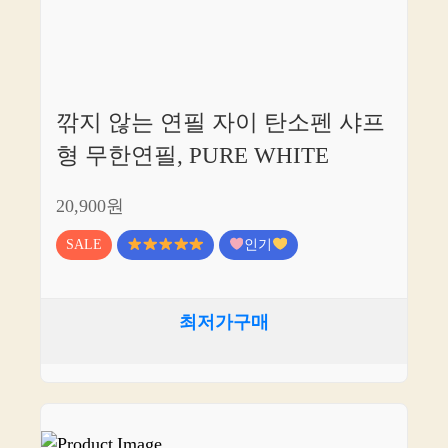
깎지 않는 연필 자이 탄소펜 샤프
형 무한연필, PURE WHITE
20,900원
SALE
인기
최저가구매