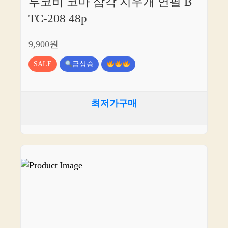
투코비 코마 삼각 지우개 연필 B
TC-208 48p
9,900원
SALE
급상승
최저가구매