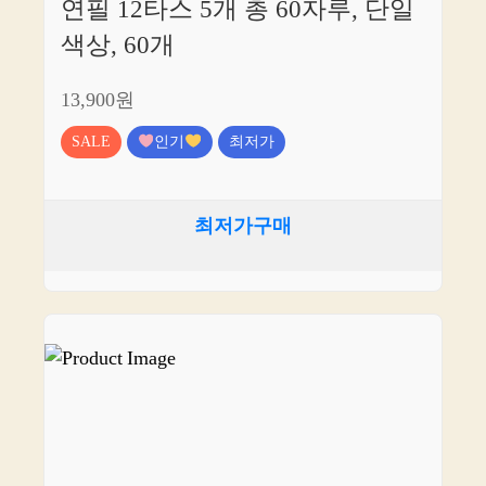
연필 12타스 5개 총 60자루, 단일
색상, 60개
13,900원
SALE
인기
최저가
최저가구매