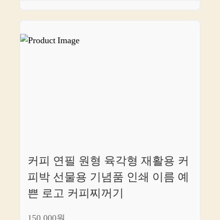
커피 연필 원형 육각형 재활용 커
피박 선물용 기념품 인쇄 이름 예
쁜 로고 커피찌꺼기
150,000원