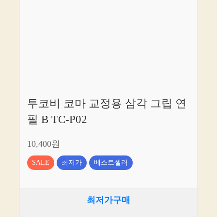
투코비 코마 교정용 삼각 그립 연
필 B TC-P02
10,400원
SALE
최저가
베스트셀러
최저가구매