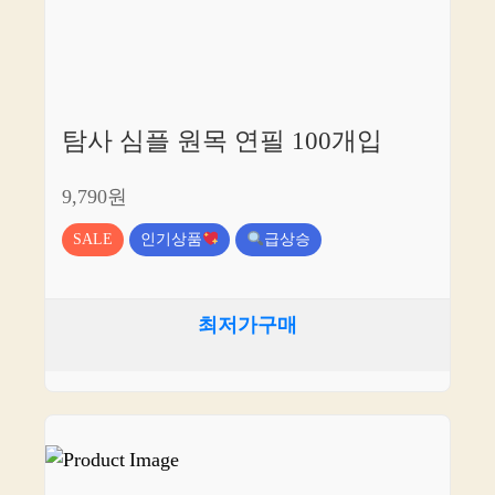
탐사 심플 원목 연필 100개입
9,790원
SALE
인기상품
급상승
최저가구매