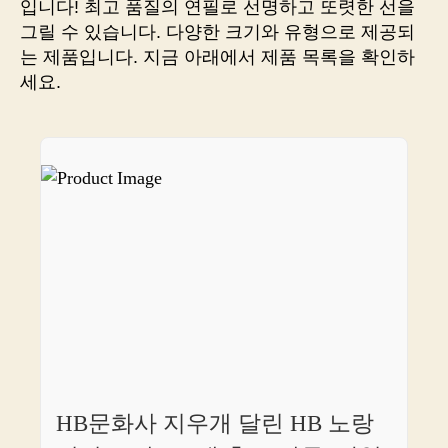
입니다! 최고 품질의 연필로 선명하고 또렷한 선을
로
그릴 수 있습니다. 다양한 크기와 유형으로 제공되
수
는 제품입니다. 지금 아래에서 제품 목록을 확인하
십
세요.
만
원
벌
수
있
는
아
르
바
이
트
시
작
하
세
요
HB문화사 지우개 달린 HB 노랑