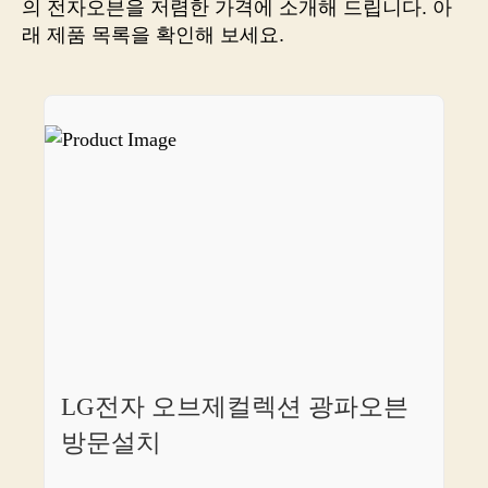
의 전자오븐을 저렴한 가격에 소개해 드립니다. 아
에
래 제품 목록을 확인해 보세요.
서
맛
있
는
식
사
만
들
기
가
더
쉬
워
지
는
LG전자 오브제컬렉션 광파오븐
방
법
방문설치