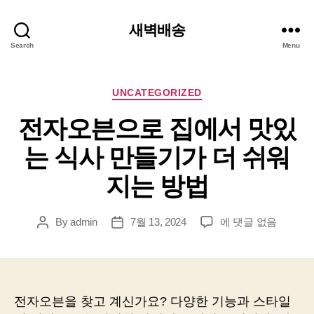
새벽배송
Search
Menu
Categories
UNCATEGORIZED
전자오븐으로 집에서 맛있
는 식사 만들기가 더 쉬워
지는 방법
전
By
admin
7월 13, 2024
에 댓글 없음
Post
Post
자
author
date
오
븐
으
로
전자오븐을 찾고 계신가요? 다양한 기능과 스타일
집