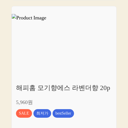
해피홈 모기향에스 라벤더향 20p
5,960원
SALE
최저가
bestSeller