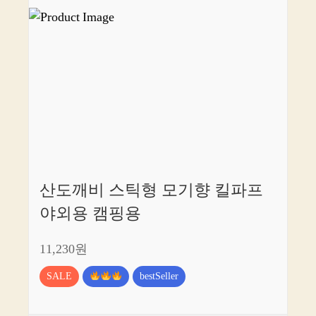
산도깨비 스틱형 모기향 킬파프
야외용 캠핑용
11,230원
SALE
bestSeller