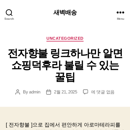
새벽배송
Search
Menu
Categories
UNCATEGORIZED
전자향불 링크하나만 알면
쇼핑덕후라 불릴 수 있는
꿀팁
전
By
admin
2월 21, 2025
에 댓글 없음
Post
Post
자
author
date
향
불
링
크
[ 전자향불 ]으로 집에서 편안하게 아로마테라피를
하