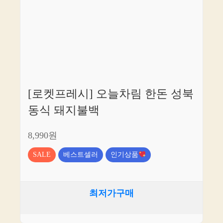
[로켓프레시] 오늘차림 한돈 성북
동식 돼지불백
8,990원
SALE
베스트셀러
인기상품
최저가구매