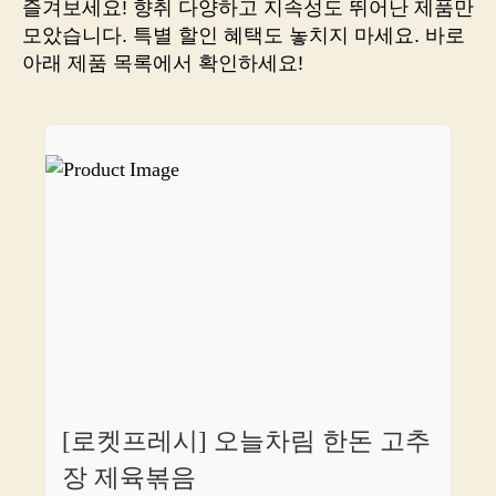
즐겨보세요! 향취 다양하고 지속성도 뛰어난 제품만
나
모았습니다. 특별 할인 혜택도 놓치지 마세요. 바로
만
아래 제품 목록에서 확인하세요!
알
면
쇼
핑
덕
후
라
불
릴
수
있
는
꿀
팁
[로켓프레시] 오늘차림 한돈 고추
장 제육볶음