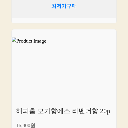
최저가구매
해피홈 모기향에스 라벤더향 20p
16,400원