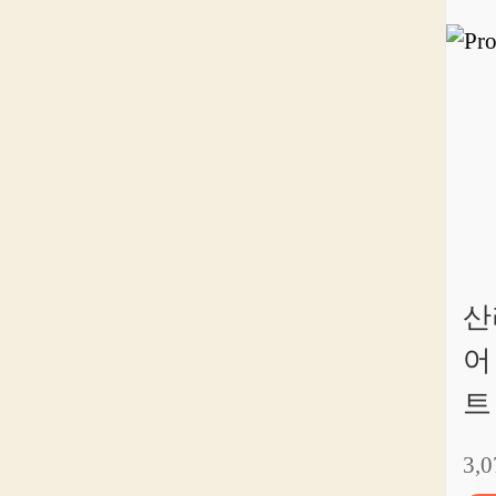
산
어
트
3,