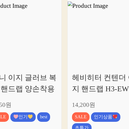
니 이지 글러브 복
헤비히터 컨텐더 
 핸드랩 양손착용
지 핸드랩 H3-EW
950원
14,200원
ALE
인기
best
SALE
인기상품
초특가