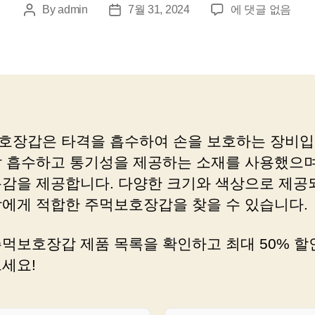
주
By
admin
7월 31, 2024
에 댓글 없음
Post
Post
먹
author
date
보
호
장
갑
으
로
호장갑은 타격을 흡수하여 손을 보호하는 장비입
쇼
잘 흡수하고 통기성을 제공하는 소재를 사용했으며
핑
의
용감을 제공합니다. 다양한 크기와 색상으로 제공
새
람에게 적합한 주먹보호장갑을 찾을 수 있습니다.
지
평
주먹보호장갑 제품 목록을 확인하고 최대 50% 할
을
열
으세요!
어
보
세