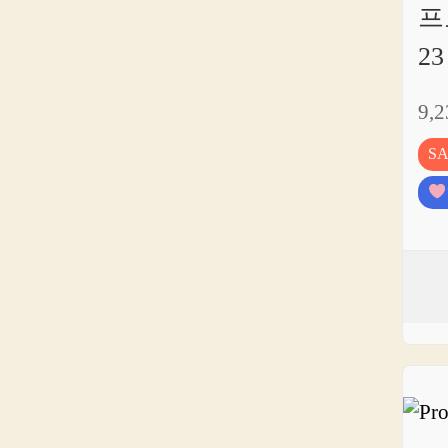
프
2
9,
S