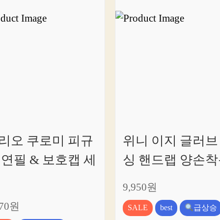
요!
리오 쿠로미 피규
위니 이지 글러브
 연필 & 보호캡 세
싱 핸드랩 양손착
9,950원
070원
SALE
best
급상승