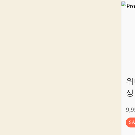
위
싱
9,
S