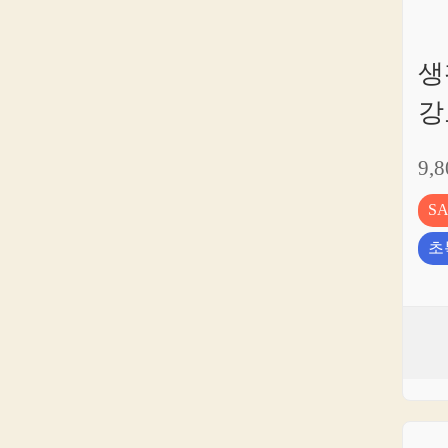
생
강
9,
S
초