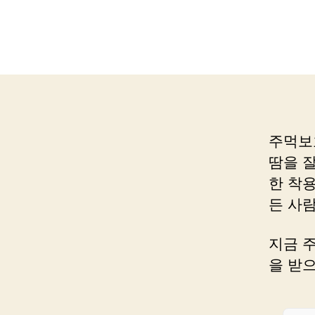
주먹보
땀을 
한 착
든 사
지금 
을 받