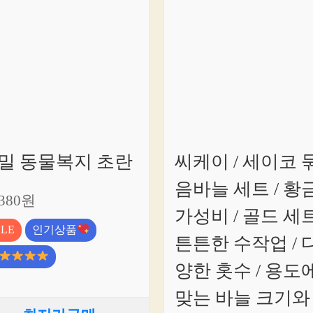
밀 동물복지 초란
씨케이 / 세이코 
음바늘 세트 / 황
,380원
가성비 / 골드 세트
ALE
인기상품
튼튼한 수작업 / 
양한 홋수 / 용도
맞는 바늘 크기와