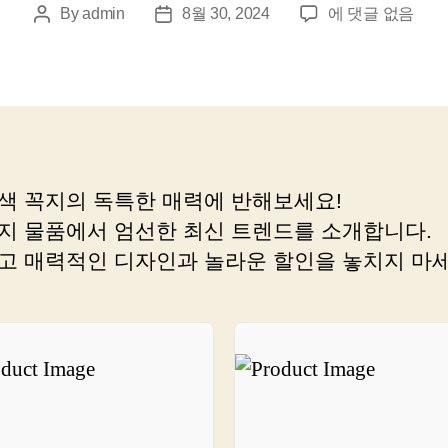
주
By
admin
8월 30, 2024
에 댓글 없음
Post
Post
황
author
date
꼭
지
로
쇼
핑
을
색 꼭지의 독특한 매력에 반해보세요!
더
지 물품에서 엄선한 최신 트렌드를 소개합니다.
즐
겁
고 매력적인 디자인과 놀라운 할인을 놓치지 마세
게,
혜
택
까
지
받
으
세