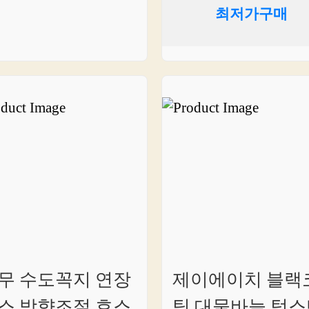
최저가구매
무 수도꼭지 연장
제이에이치 블랙
스 방향조절 호스
팅 대물바늘 텅스