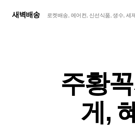
새벽배송
로켓배송, 에어컨, 신선식품, 생수, 세제,
주황꼭
게,