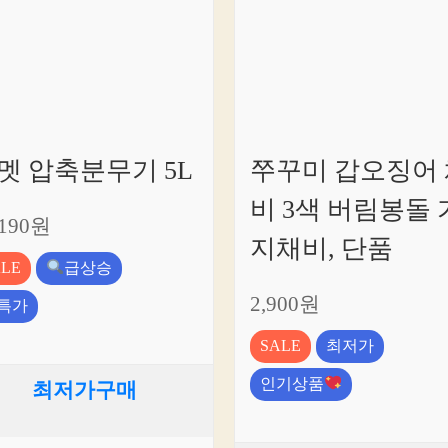
요!
멧 압축분무기 5L
쭈꾸미 갑오징어 
비 3색 버림봉돌 
,190원
지채비, 단품
ALE
급상승
2,900원
특가
SALE
최저가
인기상품
최저가구매