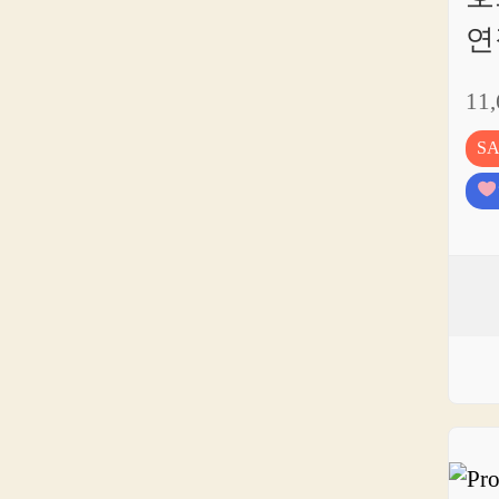
연
11
S