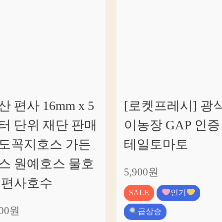
산 편사 16mm x 5
[로켓프레시] 광
터 단위 재단 판매
이농장 GAP 인증
도꼭지호스 가든
테일토마토
스 원예호스 물호
5,900원
 편사호수
SALE
인기
500원
급상승