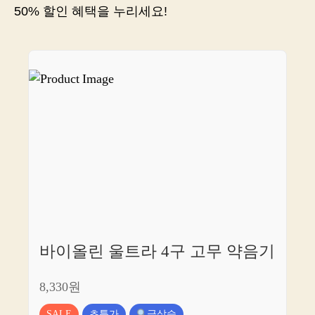
저
50% 할인 혜택을 누리세요!
가
쇼
핑
으
로
만
나
자!
바이올린 울트라 4구 고무 약음기
8,330원
SALE
초특가
급상승