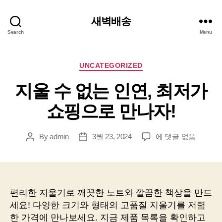
새벽배송
Search
Menu
Categories
UNCATEGORIZED
지울 수 없는 인연, 최저가
쇼핑으로 만나자!
지
By
admin
3월 23, 2024
에 댓글 없음
Post
Post
울
author
date
수
없
는
인
편리한 지울기로 깨끗한 노트와 깔끔한 책상을 만드
연,
세요! 다양한 크기와 형태의 고품질 지울기를 저렴
최
한 가격에 만나보세요. 지금 제품 목록을 확인하고