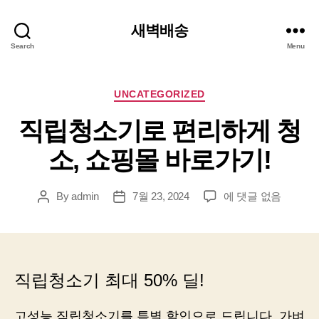
새벽배송
Search
Menu
Categories
UNCATEGORIZED
직립청소기로 편리하게 청
소, 쇼핑몰 바로가기!
직
By
admin
7월 23, 2024
에 댓글 없음
Post
Post
립
author
date
청
소
기
로
직립청소기 최대 50% 딜!
편
리
고성능 직립청소기를 특별 할인으로 드립니다. 가벼