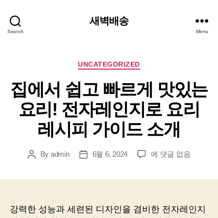
새벽배송
Search
Menu
Categories
UNCATEGORIZED
집에서 쉽고 빠르게 맛있는
요리! 전자레인지로 요리
레시피 가이드 소개
집
By
admin
6월 6, 2024
에 댓글 없음
Post
Post
에
author
date
서
쉽
고
빠
강력한 성능과 세련된 디자인을 겸비한 전자레인지
르