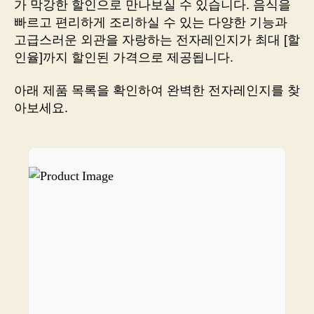
가 막강한 할인으로 만나보실 수 있습니다. 음식을
게
빠르고 편리하게 조리하실 수 있는 다양한 기능과
맛
고급스러운 외관을 자랑하는 전자레인지가 최대 [할
있
인율]까지 할인된 가격으로 제공됩니다.
는
요
아래 제품 목록을 확인하여 완벽한 전자레인지를 찾
리!
아보세요.
전
자
레
인
지
로
요
리
레
시
피
가
이
드