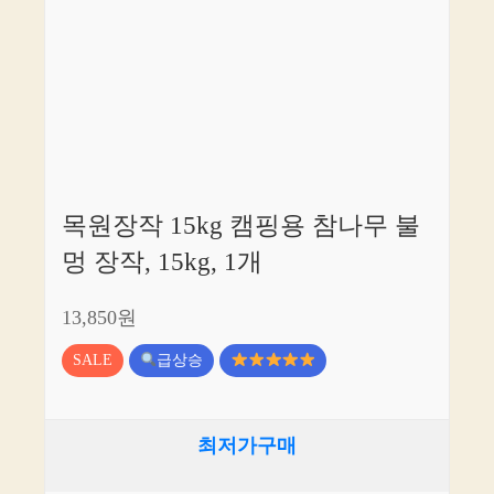
목원장작 15kg 캠핑용 참나무 불
멍 장작, 15kg, 1개
13,850원
SALE
급상승
최저가구매