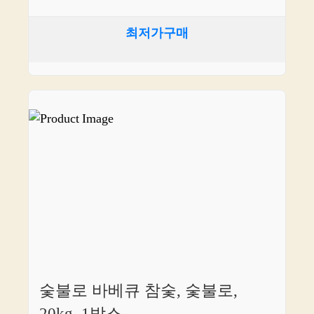
최저가구매
숯불로 바베큐 참숯, 숯불로,