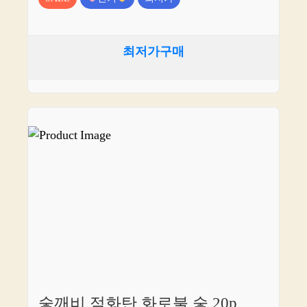
최저가구매
숯깨비 점화탄 화로불 숯 20p,