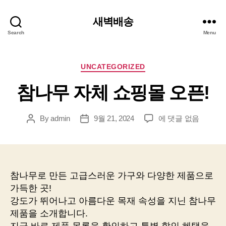
새벽배송
Search
Menu
Categories
UNCATEGORIZED
참나무 자체 쇼핑몰 오픈!
참
By
admin
9월 21, 2024
에 댓글 없음
Post
Post
나
author
date
무
자
체
쇼
참나무로 만든 고급스러운 가구와 다양한 제품으로
핑
가득한 곳!
몰
강도가 뛰어나고 아름다운 목재 속성을 지닌 참나무
오
제품을 소개합니다.
픈!
지금 바로 제품 목록을 확인하고 특별 할인 혜택을