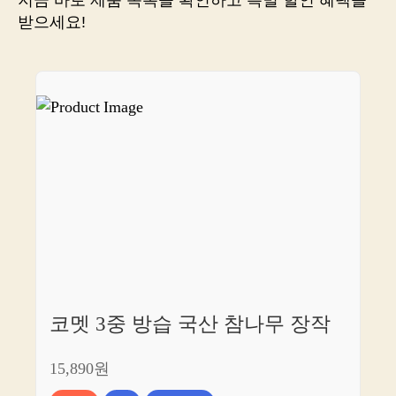
받으세요!
코멧 3중 방습 국산 참나무 장작
15,890원