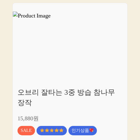
오브리 잘타는 3중 방습 참나무
장작
15,880원
SALE
인기상품