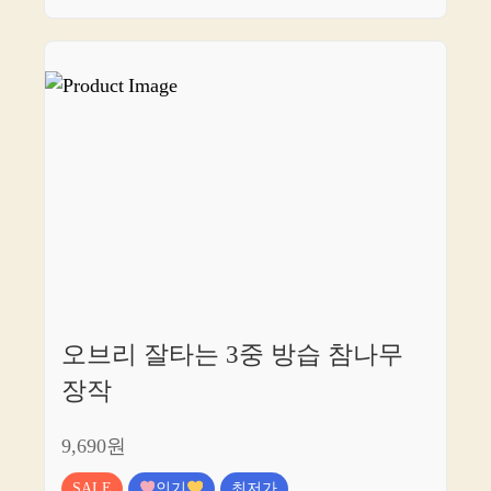
오브리 잘타는 3중 방습 참나무
장작
9,690원
SALE
인기
최저가