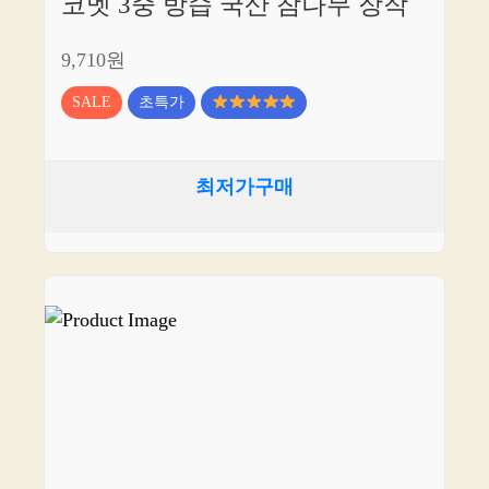
코멧 3중 방습 국산 참나무 장작
9,710원
SALE
초특가
최저가구매