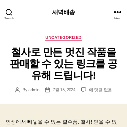
새벽배송
Search
Menu
Categories
UNCATEGORIZED
철사로 만든 멋진 작품을
판매할 수 있는 링크를 공
유해 드립니다!
철
By
admin
7월 15, 2024
에 댓글 없음
Post
Post
사
author
date
로
만
든
멋
인생에서 빼놓을 수 없는 필수품, 철사! 믿을 수 없
진