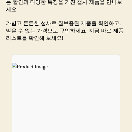
는 할인과 다양한 특징을 가진 철사 제품을 만나보
작
세요.
품
을
가볍고 튼튼한 철사로 질보증된 제품을 확인하고,
판
믿을 수 없는 가격으로 구입하세요. 지금 바로 제품
매
리스트를 확인해 보세요!
할
수
있
는
링
크
를
공
유
해
드
립
니
다!