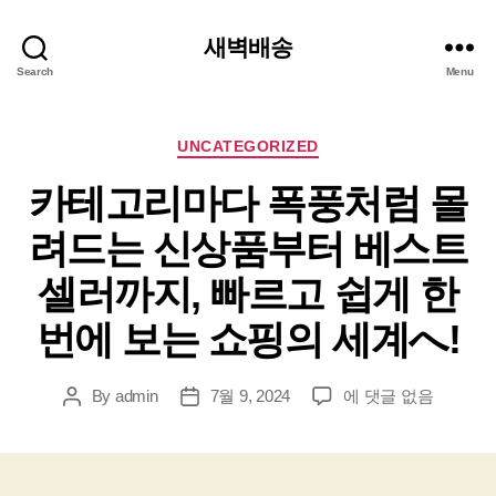
새벽배송
Search
Menu
Categories
UNCATEGORIZED
카테고리마다 폭풍처럼 몰
려드는 신상품부터 베스트
셀러까지, 빠르고 쉽게 한
번에 보는 쇼핑의 세계へ!
카
By
admin
7월 9, 2024
에 댓글 없음
Post
Post
테
author
date
고
리
마