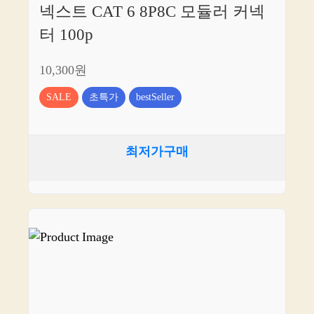
지,
넥스트 CAT 6 8P8C 모듈러 커넥
빠
터 100p
르
고
10,300원
쉽
게
SALE
초특가
bestSeller
한
번
에
보
최저가구매
는
쇼
핑
의
세
계
へ!