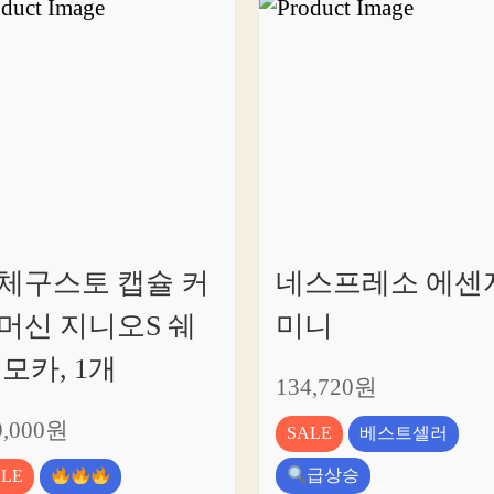
체구스토 캡슐 커
네스프레소 에센
머신 지니오S 쉐
미니
 모카, 1개
134,720원
9,000원
SALE
베스트셀러
급상승
ALE