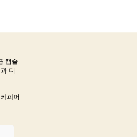
급 캡슐
능과 디
슐커피머