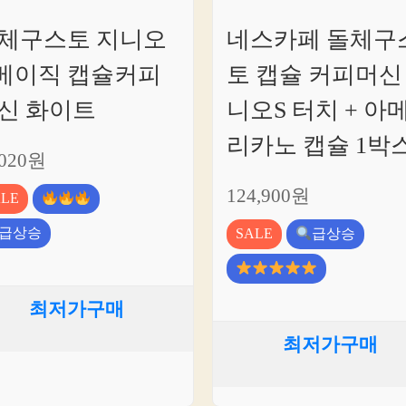
체구스토 지니오
네스카페 돌체구
 베이직 캡슐커피
토 캡슐 커피머신
신 화이트
니오S 터치 + 아
리카노 캡슐 1박
,020원
124,900원
ALE
급상승
SALE
급상승
최저가구매
최저가구매