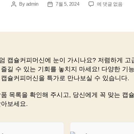
캡
By
admin
7월 5, 2024
에 댓글 없음
Post
Post
슐
author
date
커
피
로
커
피
숍
엄 캡슐커피머신에 눈이 가시나요? 저렴하게 고
맛
 즐길 수 있는 기회를 놓치지 마세요! 다양한 기
집
집
 캡슐커피머신을 특가로 만나보실 수 있습니다.
에
서
상품 목록을 확인해 주시고, 당신에게 꼭 맞는 캡
즐
찾아보세요.
겨
보
세
요!