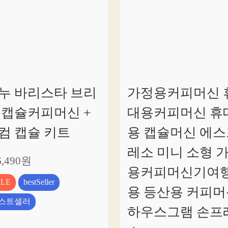
누 바리스타 브리
가정용커피머신 
 캡슐커피머신 +
대용커피머신 휴
컴 캡슐 키트
용 캡슐머신 에스
레소 미니 소형 
6,490원
용커피머신기여
ALE
bestSeller
용 등산용 커피머
스트셀러
하우스그램 손프