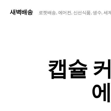
새벽배송
로켓배송, 에어컨, 신선식품, 생수, 세제,
캡슐 커
에