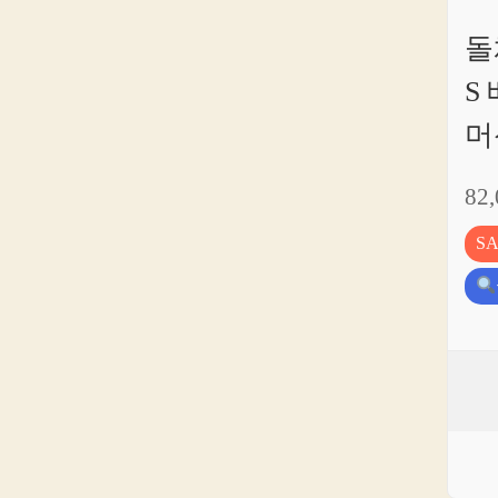
돌
S
머
82
S