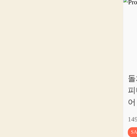
돌
피
어
14
S