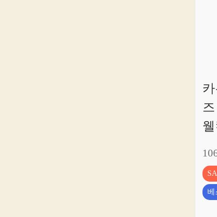
카
즈
웰
10
S
베