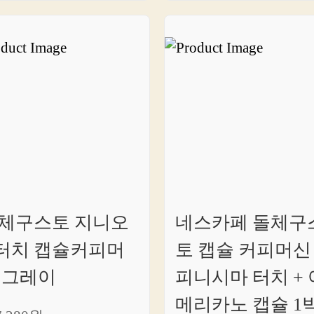
체구스토 지니오
네스카페 돌체구
 터치 캡슐커피머
토 캡슐 커피머신
 그레이
피니시마 터치 + 
메리카노 캡슐 1