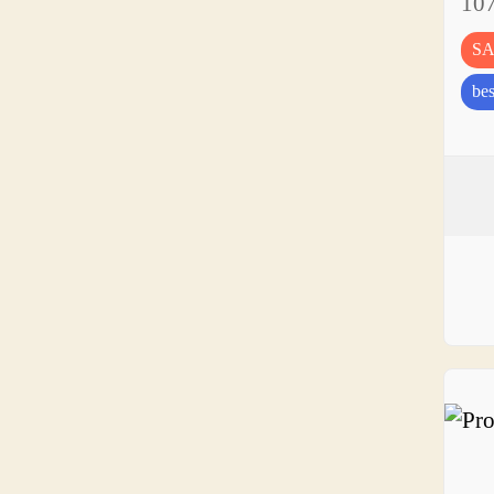
10
S
bes