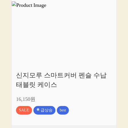
신지모루 스마트커버 펜슬 수납
태블릿 케이스
16,150원
SALE
급상승
best