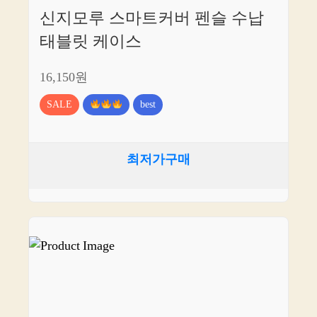
신지모루 스마트커버 펜슬 수납
태블릿 케이스
16,150원
SALE
best
최저가구매