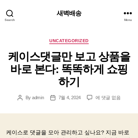
새벽배송
Search
Menu
Categories
UNCATEGORIZED
케이스댓글만 보고 상품을
바로 본다: 똑똑하게 쇼핑
하기
케
By
admin
7월 4, 2024
에 댓글 없음
Post
Post
이
author
date
스
댓
글
만
케이스로 댓글을 모아 관리하고 싶나요? 지금 바로
보