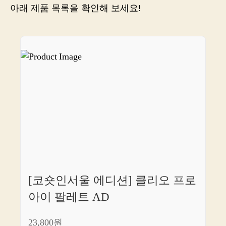
쇼
아래 제품 목록을 확인해 보세요!
핑
의
세
계
로
안
내
해
드
립
니
다.
[코숏인서울 에디션] 클리오 프로
아이 팔레트 AD
23,800원