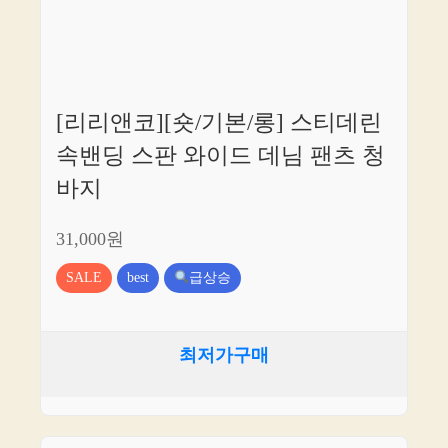
[리리앤코][숏/기본/롱] 스티데린
속밴딩 스판 와이드 데님 팬츠 청
바지
31,000원
SALE
best
급상승
최저가구매