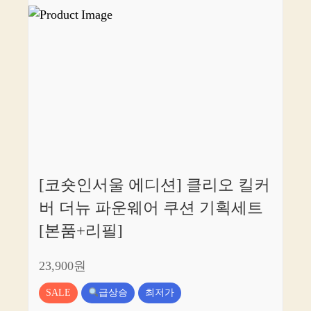
[코숏인서울 에디션] 클리오 킬커
버 더뉴 파운웨어 쿠션 기획세트
[본품+리필]
23,900원
SALE
급상승
최저가