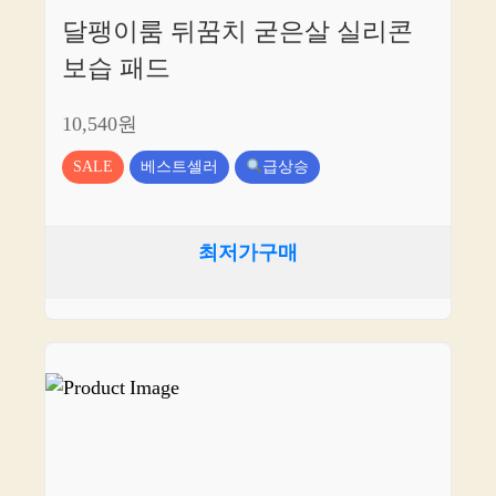
달팽이룸 뒤꿈치 굳은살 실리콘
보습 패드
10,540원
SALE
베스트셀러
급상승
최저가구매