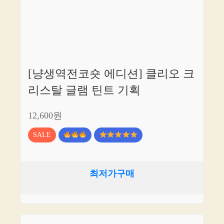
[냥생역전코숏 에디션] 클리오 크
리스탈 글램 틴트 기획
12,600원
SALE
최저가구매