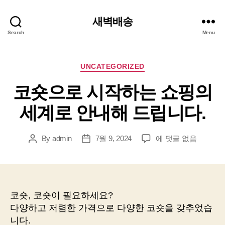
새벽배송
Search
Menu
Categories
UNCATEGORIZED
코숏으로 시작하는 쇼핑의
세계로 안내해 드립니다.
코
By
admin
7월 9, 2024
에 댓글 없음
Post
Post
숏
author
date
으
로
시
작
코숏, 코숏이 필요하세요?
하
다양하고 저렴한 가격으로 다양한 코숏을 갖추었습
는
니다.