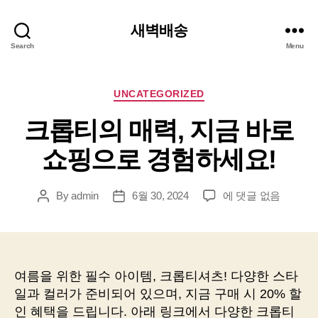
새벽배송
Search
Menu
Categories
UNCATEGORIZED
크롭티의 매력, 지금 바로
쇼핑으로 경험하세요!
크
By
admin
6월 30, 2024
에 댓글 없음
Post
Post
롭
author
date
티
의
매
력,
여름을 위한 필수 아이템, 크롭티셔츠! 다양한 스타
지
일과 컬러가 준비되어 있으며, 지금 구매 시 20% 할
금
인 혜택을 드립니다. 아래 링크에서 다양한 크롭티