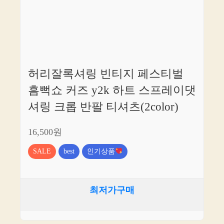
허리잘록셔링 빈티지 페스티벌
흠뻑쇼 커즈 y2k 하트 스프레이댓
셔링 크롭 반팔 티셔츠(2color)
16,500원
SALE
best
인기상품
최저가구매