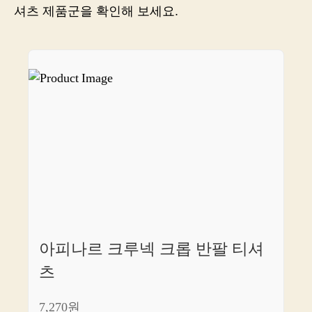
바
셔츠 제품군을 확인해 보세요.
로
쇼
핑
으
로
경
험
하
세
요!
아피나르 크루넥 크롭 반팔 티셔
츠
7,270원