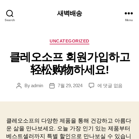
새벽배송
Search
Menu
Categories
UNCATEGORIZED
클레오소프 회원가입하고
轻松购物하세요!
클
By
admin
7월 29, 2024
에 댓글 없음
Post
Post
레
author
date
오
소
프
회
클레오소프의 다양한 제품을 통해 건강하고 아름다
원
운 삶을 만나보세요. 오늘 가장 인기 있는 제품부터
가
베스트셀러까지 특별 할인으로 만나보실 수 있습니