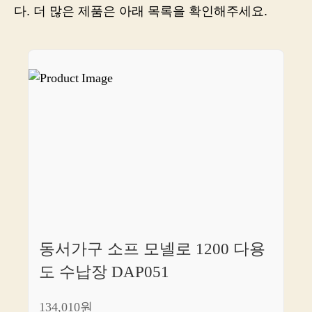
입
다. 더 많은 제품은 아래 목록을 확인해주세요.
하
고
轻
松
购
物
하
세
요!
동서가구 소프 모넬로 1200 다용
도 수납장 DAP051
134,010원