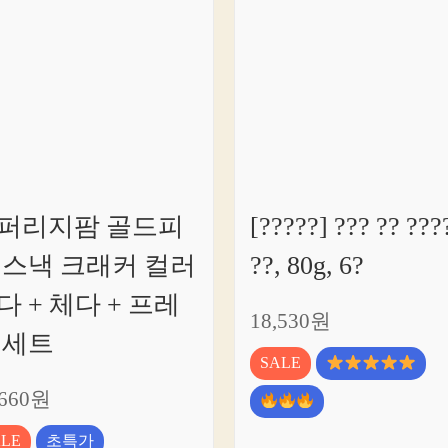
크
소
개
퍼리지팜 골드피
[?????] ??? ?? ???
 스낵 크래커 컬러
??, 80g, 6?
다 + 체다 + 프레
18,530원
 세트
SALE
,660원
ALE
초특가