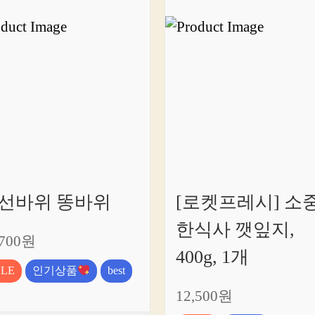
선바위 똥바위
[로켓프레시] 소
한식사 깻잎지,
,700원
400g, 1개
ALE
인기상품
best
12,500원