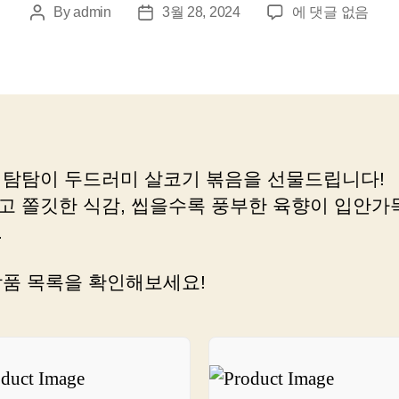
탐
By
admin
3월 28, 2024
에 댓글 없음
Post
Post
탐
author
date
이
두
드
러
미
살
 탐탐이 두드러미 살코기 볶음을 선물드립니다!
볶
고 쫄깃한 식감, 씹을수록 풍부한 육향이 입안가
음
에
.
사
용
상품 목록을 확인해보세요!
할
추
천
쇼
핑
링