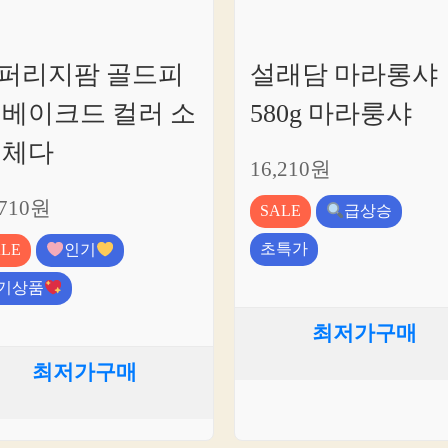
퍼리지팜 골드피
설래담 마라롱샤
 베이크드 컬러 소
580g 마라룽샤
 체다
16,210원
,710원
SALE
급상승
초특가
ALE
인기
기상품
최저가구매
최저가구매