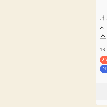
페
시
스
16
S
인