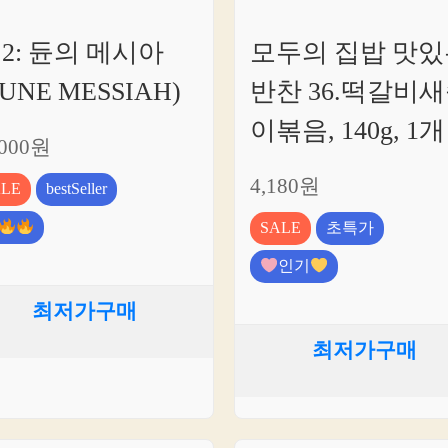
 2: 듄의 메시아
모두의 집밥 맛있
DUNE MESSIAH)
반찬 36.떡갈비
이볶음, 140g, 1개
,000원
4,180원
ALE
bestSeller
SALE
초특가
인기
최저가구매
최저가구매