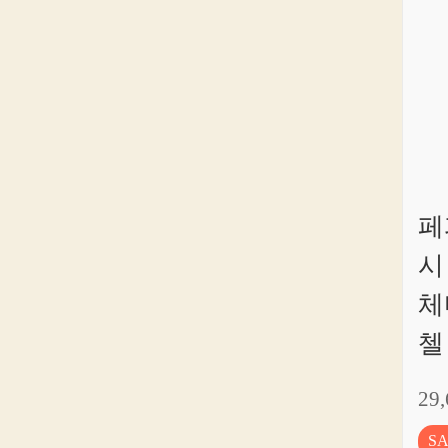
페
시
체
첼
29
S