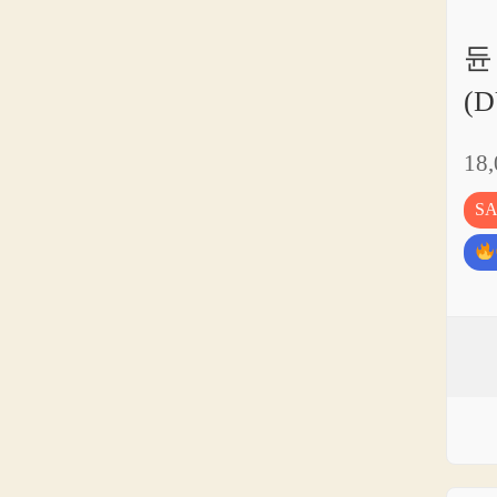
듄
(
18
S