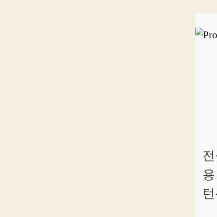
전
용
턴