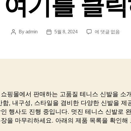
 여기를 클릭
테
By
admin
5월 8, 2024
에 댓글 없음
Post
Post
니
author
date
스
신
발
사
랑
하
는
 쇼핑몰에서 판매하는 고품질 테니스 신발을 소
당
신,
안함, 내구성, 스타일을 겸비한 다양한 신발을 제
한
할인 행사도 진행 중입니다. 멋진 테니스 신발로 
번
복장을 마무리하세요. 아래의 제품 목록을 확인해 
에
똑