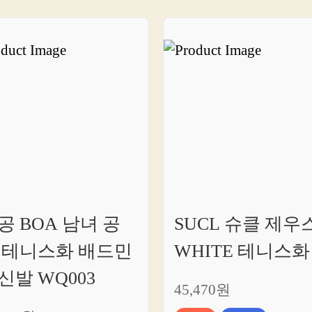
똑
하
게
쇼
핑
하
고
싶
다
면
여
기
를
공 BOA 남녀 공
SUCL 슈클 제우
클
 테니스화 배드민
WHITE 테니스화
릭
하
신발 WQ003
세
45,470원
요.