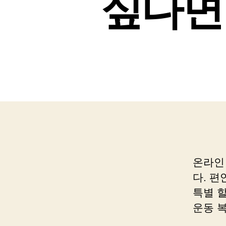
싶다면
온라인
다. 편
특별 
운동 