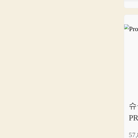
슈
P
57