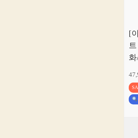
[
트
화
47
S