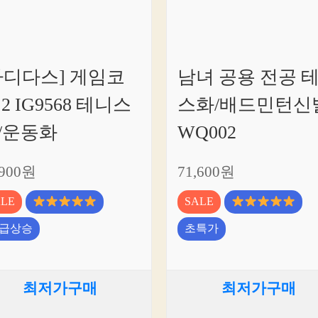
아디다스] 게임코
남녀 공용 전공 
 2 IG9568 테니스
스화/배드민턴신
/운동화
WQ002
,900원
71,600원
ALE
SALE
급상승
초특가
최저가구매
최저가구매