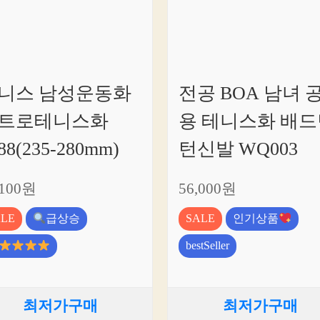
니스 남성운동화
전공 BOA 남녀 
트로테니스화
용 테니스화 배드
88(235-280mm)
턴신발 WQ003
,100원
56,000원
ALE
급상승
SALE
인기상품
bestSeller
최저가구매
최저가구매