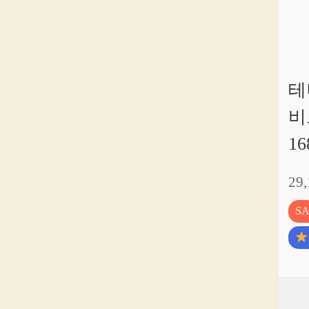
테
비
16
29
S