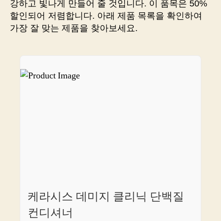
강하고 빛나게 만들어 줄 것입니다. 이 품목은 50%
로
할인되어 저렴합니다. 아래 제품 목록을 확인하여
빛
가장 잘 맞는 제품을 찾아보세요.
나
는
머
리
카
락
을
위
한
비
밀
무
기
발
견!
케라시스 데미지 클리닉 단백질
컨디셔너