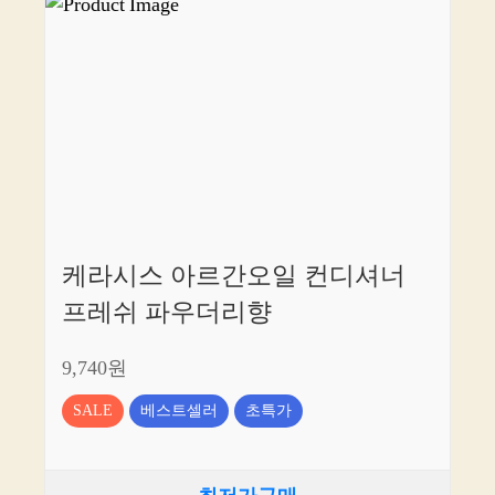
케라시스 아르간오일 컨디셔너
프레쉬 파우더리향
9,740원
SALE
베스트셀러
초특가