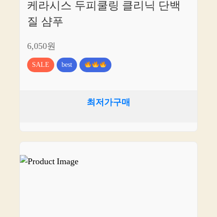
케라시스 두피쿨링 클리닉 단백
질 샴푸
6,050원
SALE
best
최저가구매