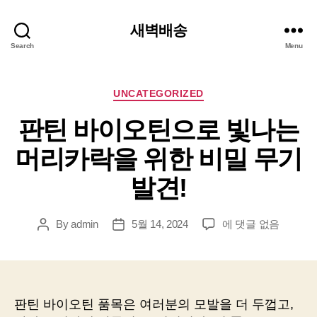
새벽배송
Search
Menu
Categories
UNCATEGORIZED
판틴 바이오틴으로 빛나는
머리카락을 위한 비밀 무기
발견!
판
By
admin
5월 14, 2024
에 댓글 없음
Post
Post
틴
author
date
바
이
오
틴
판틴 바이오틴 품목은 여러분의 모발을 더 두껍고,
으