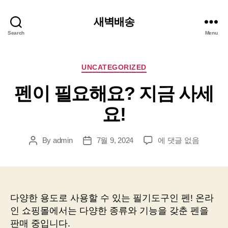
새벽배송
Search
Menu
Categories
UNCATEGORIZED
펜이 필요해요? 지금 사세
요!
펜
By
admin
7월 9, 2024
에 댓글 없음
Post
Post
이
author
date
필
요
해
요?
다양한 용도로 사용할 수 있는 필기도구인 펜! 온라
지
인 쇼핑몰에서는 다양한 종류와 기능을 갖춘 펜을
금
판매 중입니다.