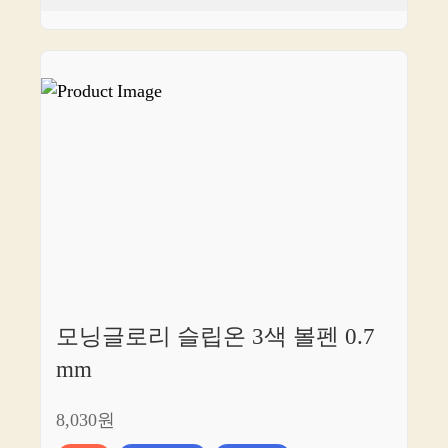
모닝글로리 슬립온 3색 볼펜 0.7
mm
8,030원