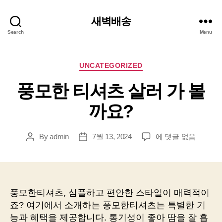
새벽배송
Search
Menu
Categories
UNCATEGORIZED
풍모한 티셔츠 살러 가 볼
까요?
풍
By
admin
7월 13, 2024
에 댓글 없음
Post
Post
모
author
date
한
티
셔
츠
풍모한티셔츠, 심플하고 편안한 스타일이 매력적이
살
죠? 여기에서 소개하는 풍모한티셔츠는 특별한 기
러
능과 혜택을 제공합니다. 통기성이 좋아 땀을 잘 흡