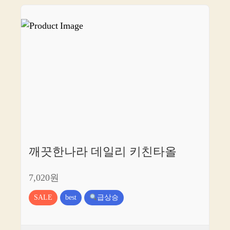
깨끗한나라 데일리 키친타올
7,020원
SALE
best
급상승