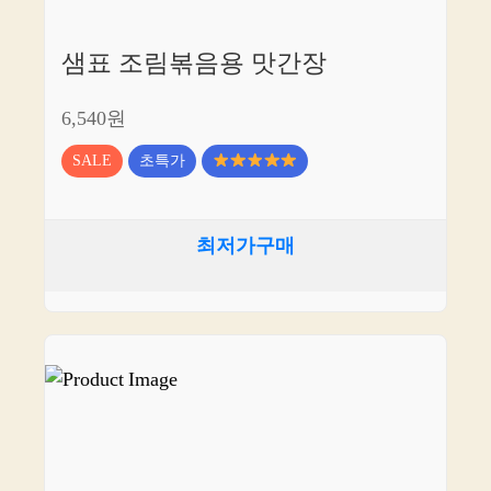
샘표 조림볶음용 맛간장
6,540원
SALE
초특가
최저가구매