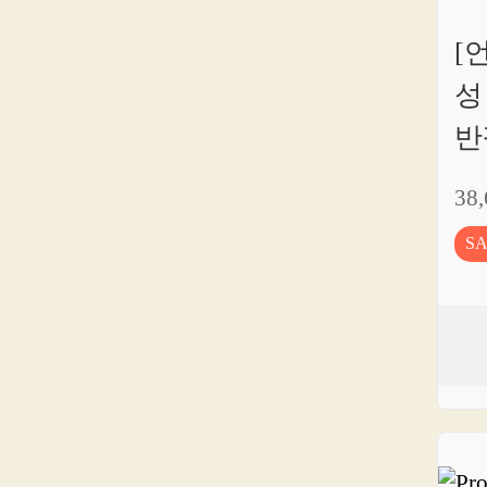
[
성
반팔
38
S