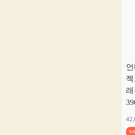
언
젝
래
39
42
S