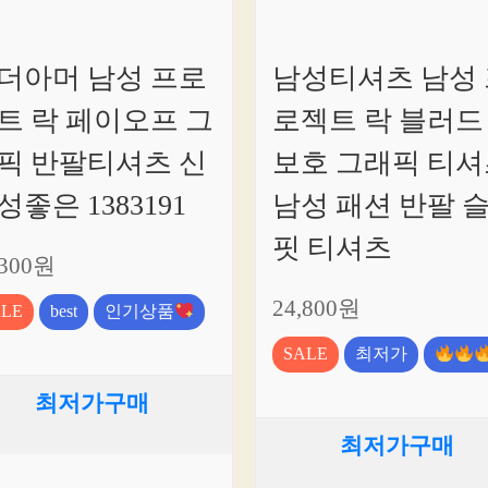
더아머 남성 프로
남성티셔츠 남성 
트 락 페이오프 그
로젝트 락 블러드
픽 반팔티셔츠 신
보호 그래픽 티셔
성좋은 1383191
남성 패션 반팔 
핏 티셔츠
,300원
24,800원
ALE
best
인기상품
SALE
최저가
최저가구매
최저가구매