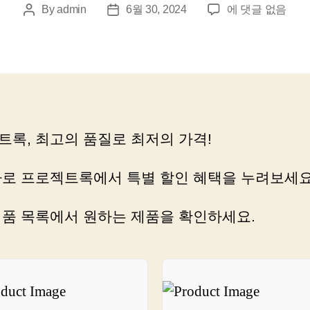
프
By
admin
6월 30, 2024
에 댓글 없음
Post
Post
로
author
date
젝
트
록,
한
번
의
트록, 최고의 품질로 최저의 가격!
클
릭
으
바로 프로젝트록에서 특별 할인 혜택을 누려보세요
로
쇼
제품 목록에서 원하는 제품을 확인하세요.
핑
을
즐
겨
보
세