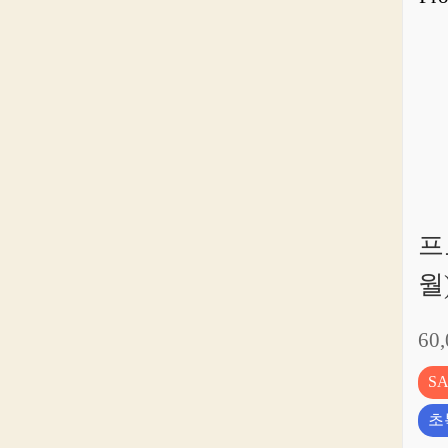
프
월
60
S
초