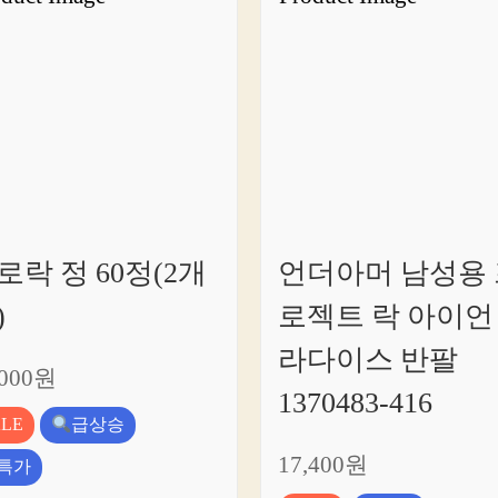
로락 정 60정(2개
언더아머 남성용 
)
로젝트 락 아이언
라다이스 반팔
,000원
1370483-416
ALE
급상승
17,400원
특가