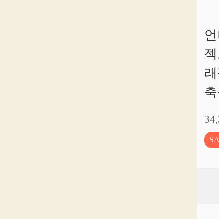
언
젝
래
축
34
S