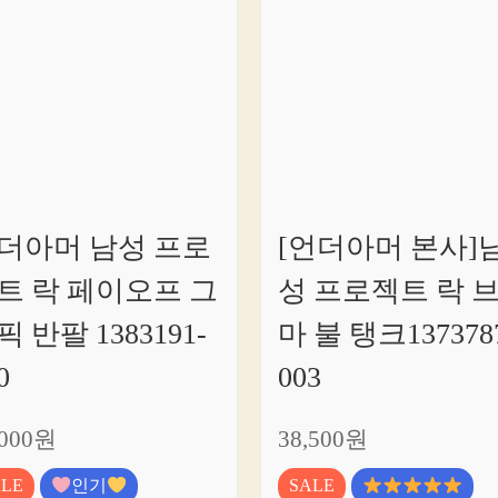
요!
더아머 남성 프로
[언더아머 본사]
트 락 페이오프 그
성 프로젝트 락 
픽 반팔 1383191-
마 불 탱크137378
0
003
,000원
38,500원
ALE
인기
SALE