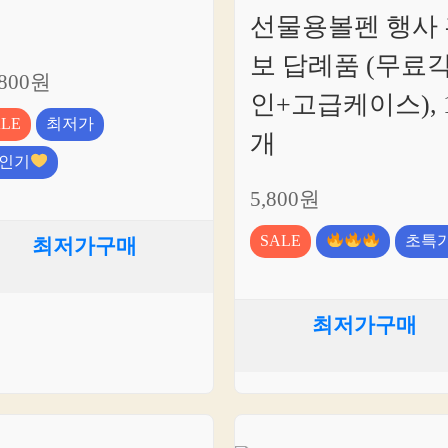
선물용볼펜 행사 
보 답례품 (무료
,800원
인+고급케이스), 
ALE
최저가
개
인기
5,800원
SALE
초특
최저가구매
최저가구매