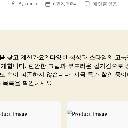
핑
By
admin
6월 8, 2024
에 댓글 없음
Post
Post
거
author
date
펜
으
로
쇼
핑
을
을 찾고 계신가요? 다양한 색상과 스타일의 고품
더
소개합니다. 편안한 그립과 부드러운 필기감으로 
스
마
도 손이 피곤하지 않습니다. 지금 특가 할인 중이
트
품 목록을 확인하세요!
하
고
쉽
게
하
세
요!