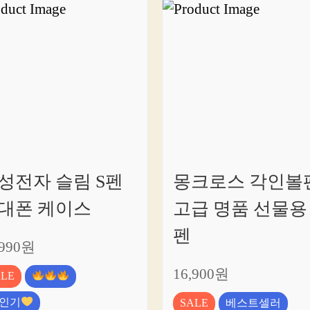
성전자 슬림 S펜
몽크로스 각인볼
대폰 케이스
고급 명품 선물용
펜
,990원
16,900원
ALE
인기
SALE
베스트셀러