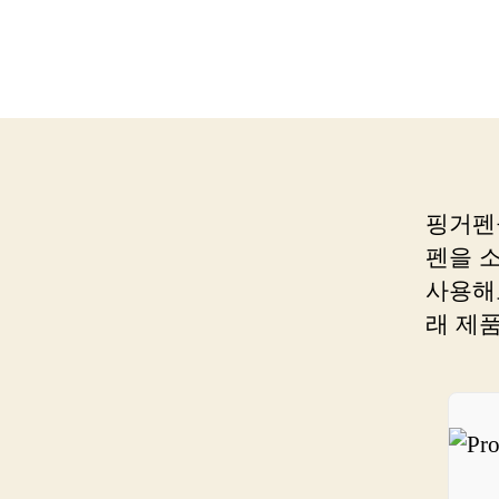
핑거펜
펜을 
사용해
래 제