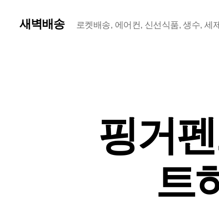
새벽배송
로켓배송, 에어컨, 신선식품, 생수, 세제,
핑거펜
트하