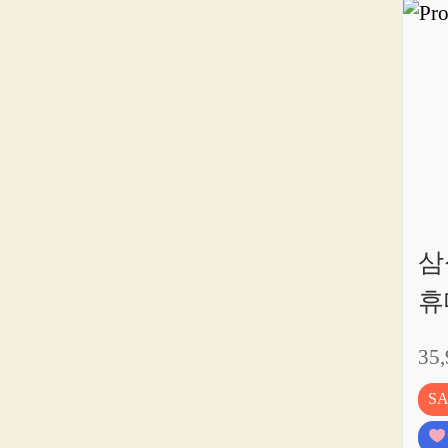
삼
휴
35
S