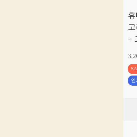
휴
고
+
3,
S
인