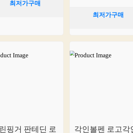
최저가구매
최저가구매
린핑거 판테딘 로
각인볼펜 로고각