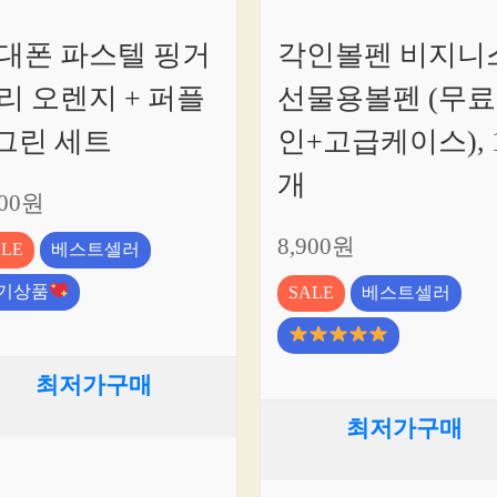
대폰 파스텔 핑거
각인볼펜 비지니
리 오렌지 + 퍼플
선물용볼펜 (무
 그린 세트
인+고급케이스), 
개
200원
8,900원
ALE
베스트셀러
기상품
SALE
베스트셀러
최저가구매
최저가구매