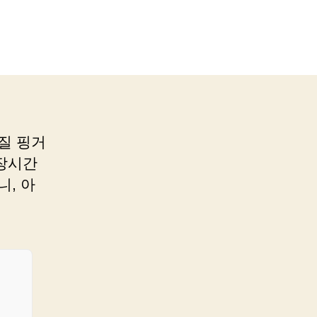
질 핑거
장시간
니, 아