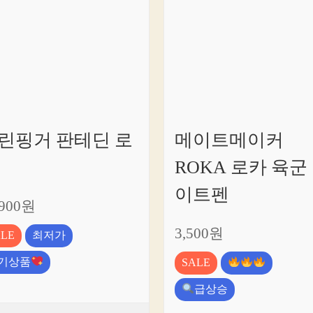
린핑거 판테딘 로
메이트메이커
ROKA 로카 육군
이트펜
,900원
3,500원
ALE
최저가
기상품
SALE
급상승