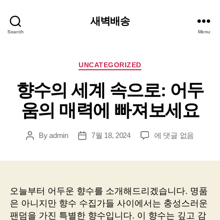
새벽배송
Search
Menu
Categories
UNCATEGORIZED
향수의 세계 속으로: 어두
움의 매력에 빠져보세요
향
By
admin
7월 18, 2024
에 댓글 없음
Post
Post
수
author
date
의
세
계
속
오늘부터 어두운 향수를 소개해드리겠습니다. 명품
으
은 아니지만 향수 수집가들 사이에서는 충성스러운
로:
팬덤을 가진 특별한 향수입니다. 이 향수는 깊고 감