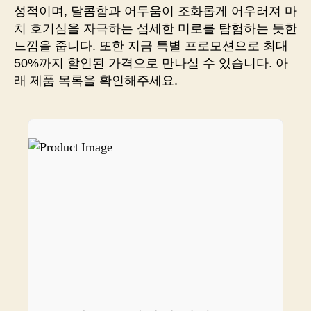
어
성적이며, 달콤함과 어두움이 조화롭게 어우러져 마
두
치 호기심을 자극하는 섬세한 미로를 탐험하는 듯한
움
느낌을 줍니다. 또한 지금 특별 프로모션으로 최대
의
50%까지 할인된 가격으로 만나실 수 있습니다. 아
매
력
래 제품 목록을 확인해주세요.
에
빠
져
보
세
요