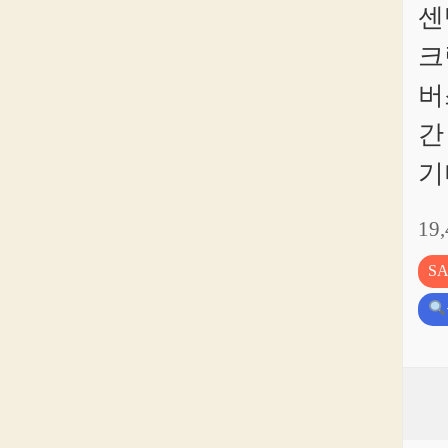
센
크
버
간
기
19
S