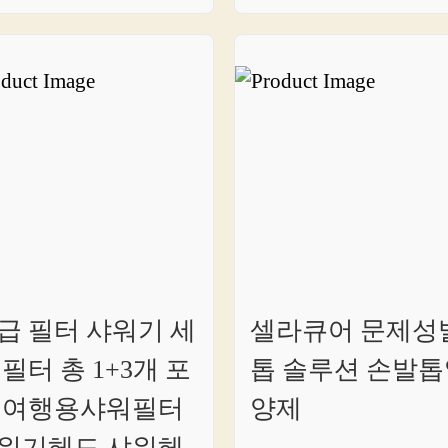
급 필터 샤워기 세
셀라큐어 문제성
 필터 총 1+3개 포
톱 솔루션 손발톱
 여행용샤워필터
양제
워기헤드 샤워헤