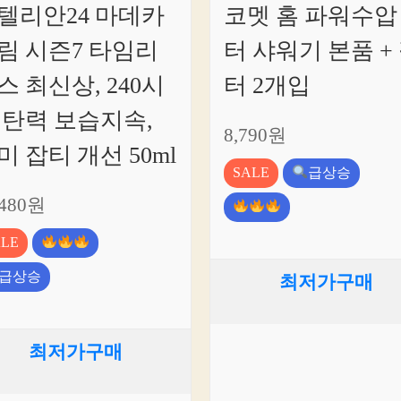
텔리안24 마데카
코멧 홈 파워수압
림 시즌7 타임리
터 샤워기 본품 +
스 최신상, 240시
터 2개입
 탄력 보습지속,
8,790원
미 잡티 개선 50ml
SALE
급상승
,480원
ALE
급상승
최저가구매
최저가구매