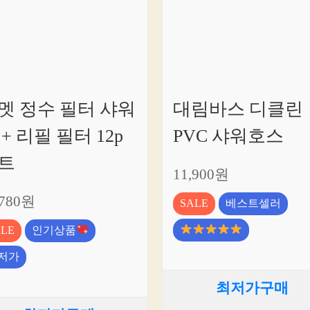
멧 정수 필터 샤워
대림바스 디클린
 + 리필 필터 12p
PVC 샤워호스
트
11,900원
,780원
SALE
베스트셀러
ALE
인기상품
저가
최저가구매