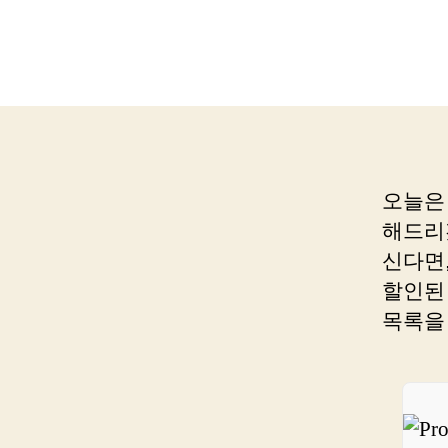
오늘은
해드리
신다면
할인된
목록을