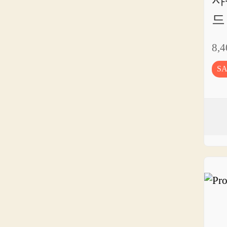
드
8,
S