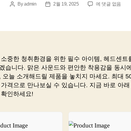
헤
By
admin
2월 19, 2025
에 댓글 없음
Post
Post
드
author
date
센
트
로
수
익
올
 소중한 청취환경을 위한 필수 아이템, 헤드센트
리
겠습니다. 맑은 사운드와 편안한 착용감을 동시에
는
법,
, 오늘 소개해드릴 제품을 놓치지 마세요. 최대 5
이
 가격으로 만나보실 수 있습니다. 지금 바로 아래
렇
 확인하세요!
게
쉽
지
만
몰
랐