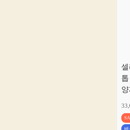
셀
톱
양
33
S
베