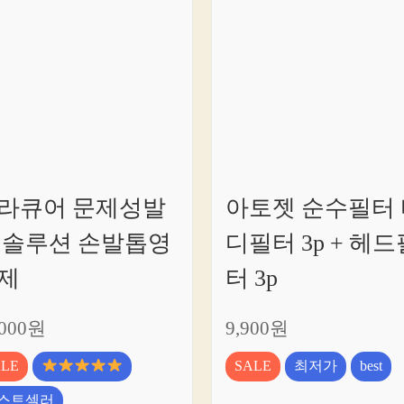
네
요
라큐어 문제성발
아토젯 순수필터 
 솔루션 손발톱영
디필터 3p + 헤드
제
터 3p
,000원
9,900원
ALE
SALE
최저가
best
스트셀러