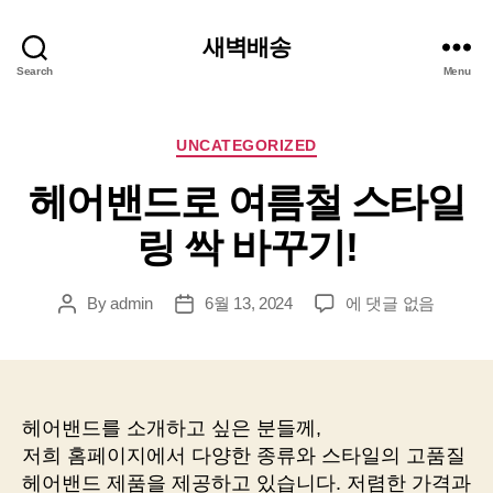
새벽배송
Search
Menu
Categories
UNCATEGORIZED
헤어밴드로 여름철 스타일
링 싹 바꾸기!
헤
By
admin
6월 13, 2024
에 댓글 없음
Post
Post
어
author
date
밴
드
로
여
헤어밴드를 소개하고 싶은 분들께,
름
저희 홈페이지에서 다양한 종류와 스타일의 고품질
철
헤어밴드 제품을 제공하고 있습니다. 저렴한 가격과