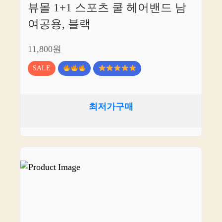
뷰몰 1+1 스포츠 쿨 헤어밴드 남
여공용, 블랙
11,800원
SALE
최저가구매