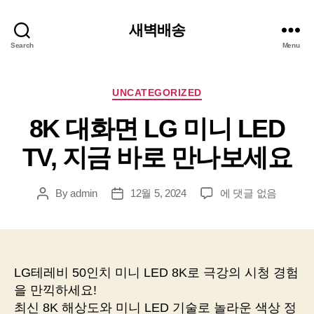
새벽배송
Search
Menu
Categories
UNCATEGORIZED
8K 대화면 LG 미니 LED
TV, 지금 바로 만나보세요
8K
By
admin
12월 5, 2024
에 댓글 없음
Post
Post
대
author
date
화
면
LG
미
LG테레비 50인치 미니 LED 8K로 극강의 시청 경험
니
을 만끽하세요!
LED
최신 8K 해상도와 미니 LED 기술로 놀라운 색상 정