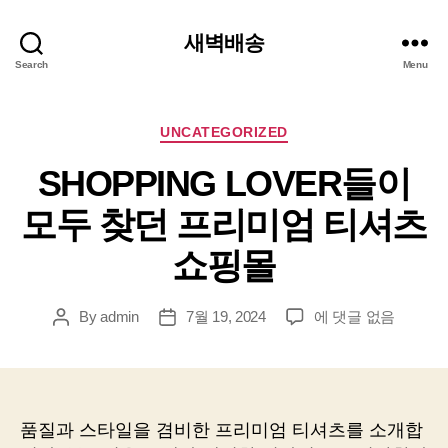
새벽배송
Search
Menu
Categories
UNCATEGORIZED
SHOPPING LOVER들이
모두 찾던 프리미엄 티셔츠
쇼핑몰
SHOPPING
By
admin
7월 19, 2024
에 댓글 없음
Post
Post
LOVER
author
date
들
이
모
두
품질과 스타일을 겸비한 프리미엄 티셔츠를 소개합
찾