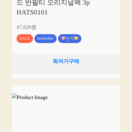
드 반팔티 오리지널팩 3p
HATS0101
47,620원
SALE
bestSeller
인기
최저가구매