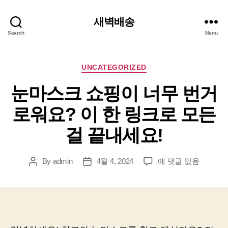
새벽배송
Search
Menu
Categories
UNCATEGORIZED
눈마스크 쇼핑이 너무 번거
로워요? 이 한 링크로 모든
걸 끝내세요!
눈
By
admin
4월 4, 2024
에 댓글 없음
Post
Post
마
author
date
스
크
쇼
핑
이