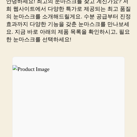
안녕하세요! 최고의 눈마스크를 찾고 계신가요? 저
너
희 웹사이트에서 다양한 특가로 제공되는 최고 품질
무
의 눈마스크를 소개해드릴게요. 수분 공급부터 진정
번
효과까지 다양한 기능을 갖춘 눈마스크를 만나보세
거
요. 지금 바로 아래의 제품 목록을 확인하시고, 필요
로
한 눈마스크를 선택하세요!
워
요?
이
한
링
크
로
모
든
걸
끝
내
세
요!