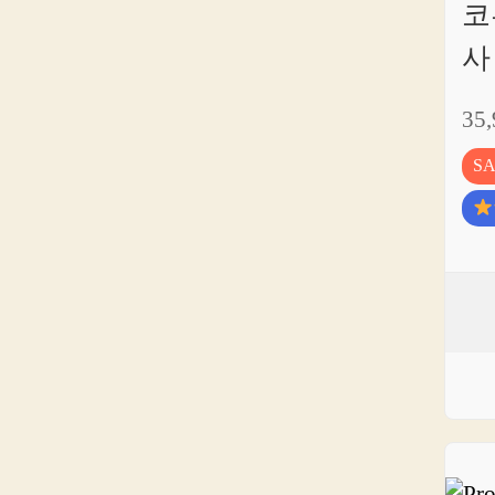
코
사
35
S