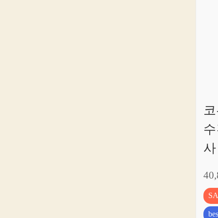
코
수
사
40
S
bes