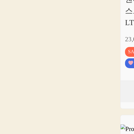
스
LT
23
S