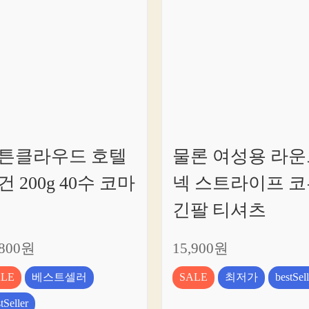
미
세
요
튼클라우드 호텔
물론 여성용 라운
건 200g 40수 코마
넥 스트라이프 코
긴팔 티셔츠
,800원
15,900원
ALE
베스트셀러
SALE
최저가
bestSell
tSeller