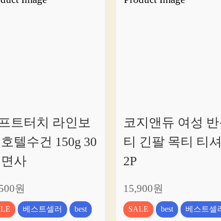
프트터치 라인보
코지앤듀 여성 반
 호텔수건 150g 30
티 긴팔 목티 티
 면사
2P
,500원
15,900원
ALE
베스트셀러
best
SALE
best
베스트셀