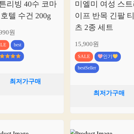
튼리빙 40수 코마
미엘미 여성 스트
 호텔 수건 200g
이프 반목 긴팔 
츠 2종 세트
,990원
15,900원
ALE
best
SALE
인기
bestSeller
최저가구매
최저가구매