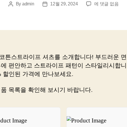
데
By
admin
12월 29, 2024
에 댓글 없음
Post
Post
일
author
date
리
코
튼
스
트
라
코튼스트라이프 셔츠를 소개합니다! 부드러운 면
이
부에 편안하고 스트라이프 패턴이 스타일리시합니다
프
셔
% 할인된 가격에 만나보세요.
츠
로
제품 목록을 확인해 보시기 바랍니다.
더
욱
멋
지
게
꾸