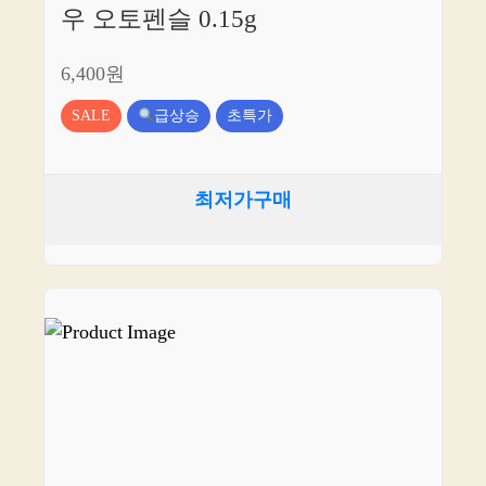
우 오토펜슬 0.15g
6,400원
SALE
급상승
초특가
최저가구매