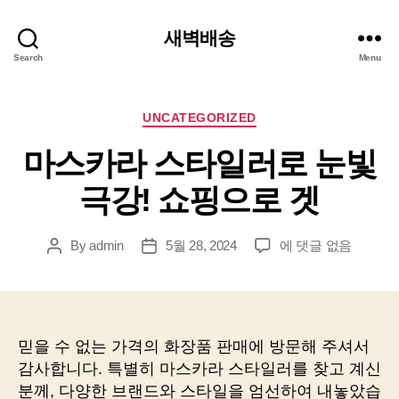
새벽배송
Search
Menu
Categories
UNCATEGORIZED
마스카라 스타일러로 눈빛
극강! 쇼핑으로 겟
마
By
admin
5월 28, 2024
에 댓글 없음
Post
Post
스
author
date
카
라
스
타
믿을 수 없는 가격의 화장품 판매에 방문해 주셔서
일
감사합니다. 특별히 마스카라 스타일러를 찾고 계신
러
분께, 다양한 브랜드와 스타일을 엄선하여 내놓았습