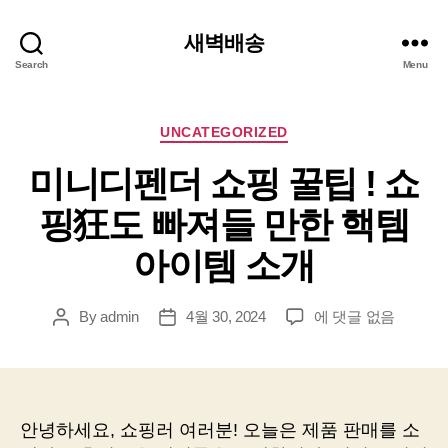
새벽배송
Search
Menu
Categories
UNCATEGORIZED
미니디펜더 쇼핑 꿀팁 ! 쇼
핑狂도 빠져들 만한 핵템
아이템 소개
미
By
admin
4월 30, 2024
에 댓글 없음
Post
Post
니
author
date
디
펜
더
쇼
안녕하세요, 쇼핑러 여러분! 오늘은 제품 판매를 소
핑