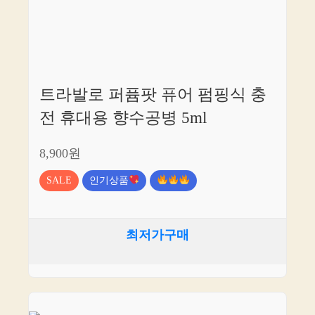
트라발로 퍼퓸팟 퓨어 펌핑식 충
전 휴대용 향수공병 5ml
8,900원
SALE
인기상품
최저가구매