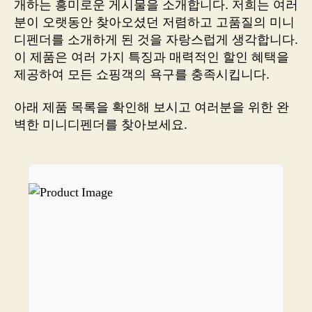
개하는 흥미로운 게시물을 소개합니다. 저희는 여러
꿀
분이 오랫동안 찾아오셨던 저렴하고 고품질의 미니
팁
디펜더를 소개하게 된 것을 자랑스럽게 생각합니다.
!
이 제품은 여러 가지 특징과 매력적인 할인 혜택을
쇼
제공하여 모든 쇼핑객의 욕구를 충족시킵니다.
핑
狂
아래 제품 목록을 확인해 보시고 여러분을 위한 완
도
빠
벽한 미니디펜더를 찾아보세요.
져
들
만
한
핵
템
아
이
템
소
개