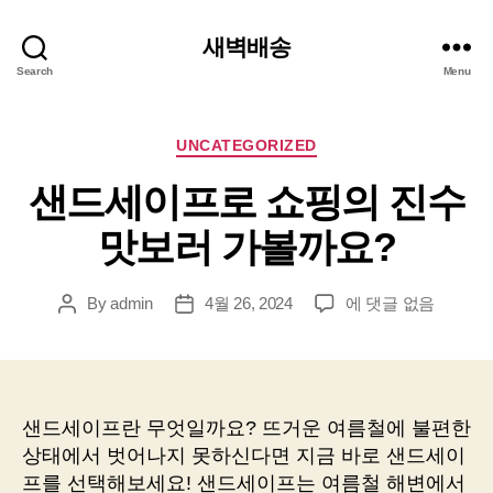
새벽배송
Search
Menu
Categories
UNCATEGORIZED
샌드세이프로 쇼핑의 진수
맛보러 가볼까요?
샌
By
admin
4월 26, 2024
에 댓글 없음
Post
Post
드
author
date
세
이
프
로
샌드세이프란 무엇일까요? 뜨거운 여름철에 불편한
쇼
상태에서 벗어나지 못하신다면 지금 바로 샌드세이
핑
프를 선택해보세요! 샌드세이프는 여름철 해변에서