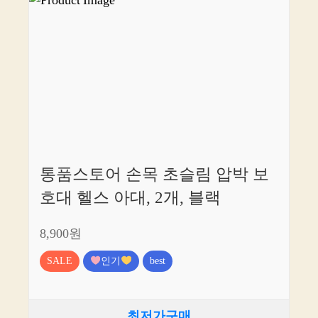
통품스토어 손목 초슬림 압박 보
호대 헬스 아대, 2개, 블랙
8,900원
SALE
인기
best
최저가구매