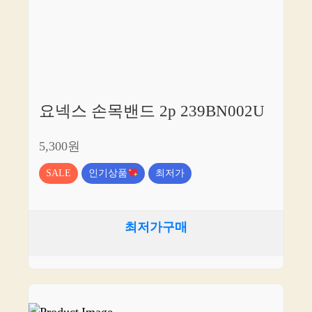
요넥스 손목밴드 2p 239BN002U
5,300원
SALE
인기상품
최저가
최저가구매