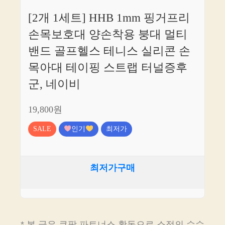
[2개 1세트] HHB 1mm 핑거프리
손목보호대 양손착용 붕대 멀티
밴드 골프헬스 테니스 실리콘 손
목아대 테이핑 스트랩 터널증후
군, 네이비
19,800원
SALE
인기
최저가
최저가구매
* 본 글은 쿠팡 파트너스 활동으로 소정의 수수