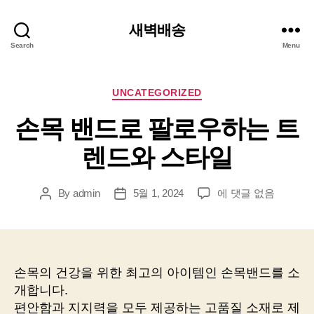
새벽배송
Search
Menu
Categories
UNCATEGORIZED
손목 밴드로 팔로우하는 트
렌드와 스타일
손
By
admin
5월 1, 2024
에 댓글 없음
Post
Post
목
author
date
밴
드
로
팔
손목의 건강을 위한 최고의 아이템인 손목밴드를 소
로
개합니다.
우
편안함과 지지력을 모두 제공하는 고품질 소재로 제