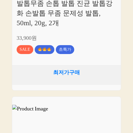
발톱무좀 손톱 발톱 진균 발톱강
화 손발톱 무좀 문제성 발톱,
50ml, 20g, 2개
33,900원
SALE
초특가
최저가구매