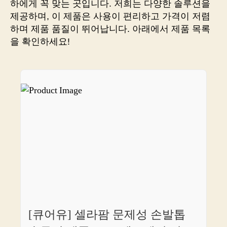
하에게 꼭 맞는 곳입니다. 저희는 다양한 솔루션을
상
제공하며, 이 제품은 사용이 편리하고 가격이 저렴
의
하며 제품 품질이 뛰어납니다. 아래에서 제품 목록
답
을 확인하세요!
답
함
은
NO!
간
편
쇼
핑
솔
루
션
소
개
합
니
다
[큐어유] 셀라팜 문제성 손발톱