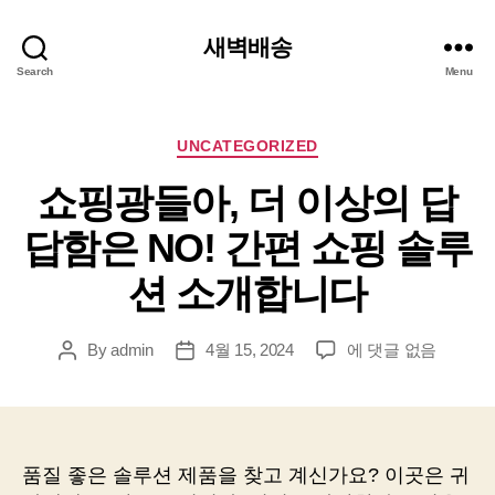
새벽배송
Search
Menu
Categories
UNCATEGORIZED
쇼핑광들아, 더 이상의 답
답함은 NO! 간편 쇼핑 솔루
션 소개합니다
쇼
By
admin
4월 15, 2024
에 댓글 없음
Post
Post
핑
author
date
광
들
아,
더
품질 좋은 솔루션 제품을 찾고 계신가요? 이곳은 귀
이