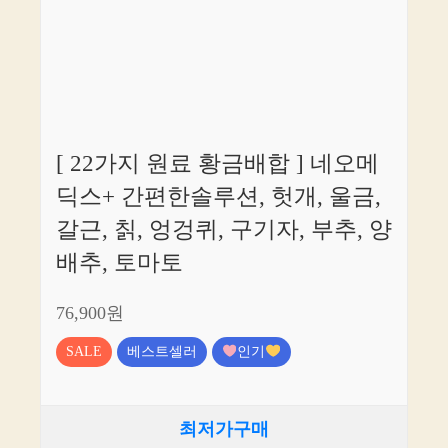
[ 22가지 원료 황금배합 ] 네오메
딕스+ 간편한솔루션, 헛개, 울금,
갈근, 칡, 엉겅퀴, 구기자, 부추, 양
배추, 토마토
76,900원
SALE
베스트셀러
인기
최저가구매