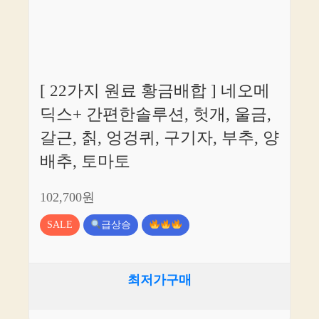
[ 22가지 원료 황금배합 ] 네오메
딕스+ 간편한솔루션, 헛개, 울금,
갈근, 칡, 엉겅퀴, 구기자, 부추, 양
배추, 토마토
102,700원
SALE
급상승
최저가구매