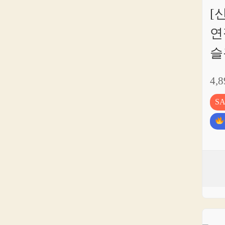
[
연
슬
4,
S