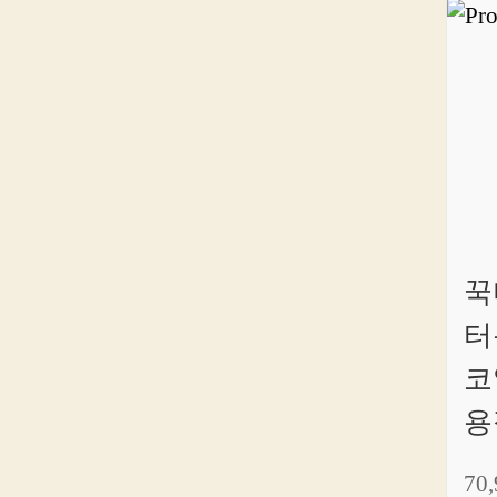
꾹
터
코
용
70