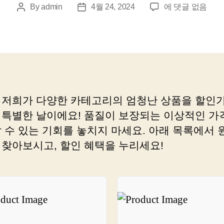
쇼
By
admin
4월 24, 2024
에 댓글 없음
Post
Post
핑
author
date
狂
들
이
클
릭
해
 저희가 다양한 카테고리의 엄청난 상품을 할인가
야
 특별한 날이에요! 품질이 보장되는 이상적인 가
할,
매
살 수 있는 기회를 놓치지 마세요. 아래 목록에서
력
 찾아보시고, 할인 혜택을 누리세요!
적
인
제
품
판
매
링