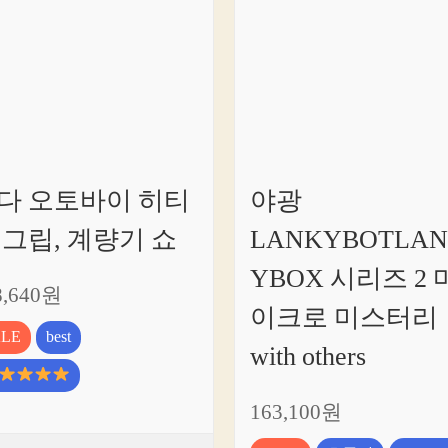
크
안
내
다 오토바이 히티
야광
 그립, 계량기 쇼
LANKYBOTLA
YBOX 시리즈 2 
8,640원
이크로 미스터리
ALE
best
with others
163,100원