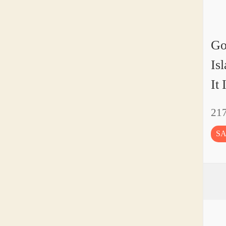
Go
Is
It
21
S