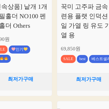
신속상품] 낱개 1개
꾹미 고주파 금속
필홀더 NO100 펜
련용 플랫 인덕션
홀더 Others
일 가열 링 유도 
열 용
890원
69,850원
ALE
인기
SALE
best
베스트셀
최저가구매
최저가구매