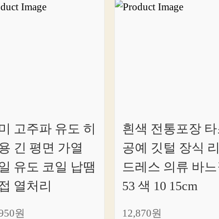
미 고주파 유도 히
흰색 전통포장 타
용 긴 평면 가열
공예 깃털 장식 
일 유도 코일 납땜
드레스 의류 바느
접 열처리
53 색 10 15cm
,950원
12,870원