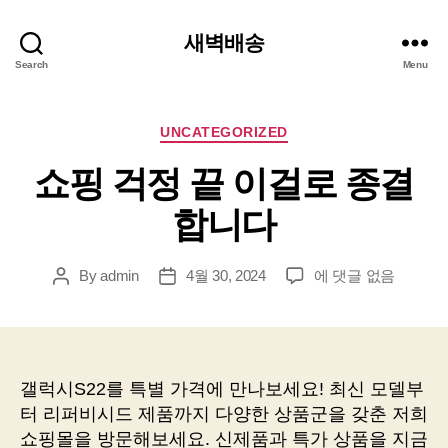
새벽배송
Search
Menu
Categories
UNCATEGORIZED
쇼핑 걱정 끝 이걸로 종결
합니다
쇼
By
admin
4월 30, 2024
에 댓글 없음
Post
Post
핑
author
date
걱
정
끝
이
갤럭시S22를 특별 가격에 만나보세요! 최신 모델부
걸
터 리퍼비시드 제품까지 다양한 상품군을 갖춘 저희
로
쇼핑몰을 방문해보세요. 신제품과 특가 상품을 지금