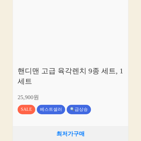
핸디맨 고급 육각렌치 9종 세트, 1
세트
25,900원
SALE
베스트셀러
급상승
최저가구매