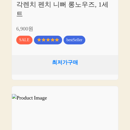
각렌치 펜치 니뻐 롱노우즈, 1세
트
6,900원
SALE
bestSeller
최저가구매