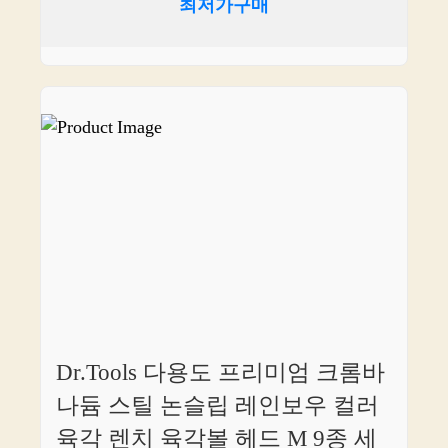
최저가구매
Dr.Tools 다용도 프리미엄 크롬바
나듐 스틸 논슬립 레인보우 컬러
육각 렌치 육각볼 헤드 M 9종 세