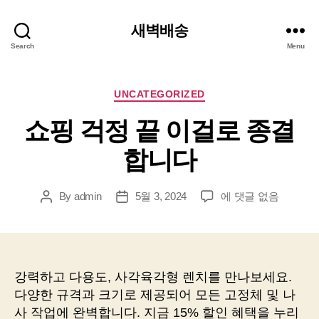
새벽배송
Search
Menu
Categories
UNCATEGORIZED
쇼핑 걱정 끝 이걸로 종결
합니다
쇼
By
admin
5월 3, 2024
에 댓글 없음
Post
Post
핑
author
date
걱
정
끝
이
강력하고 다용도, 사각육각형 렌치를 만나보세요.
걸
다양한 규격과 크기로 제공되어 모든 고정체 및 나
로
사 작업에 완벽합니다. 지금 15% 할인 혜택을 누리