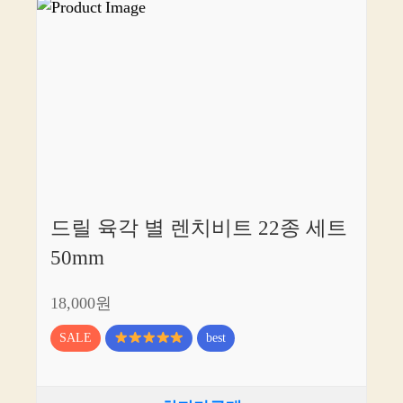
드릴 육각 별 렌치비트 22종 세트
50mm
18,000원
SALE
best